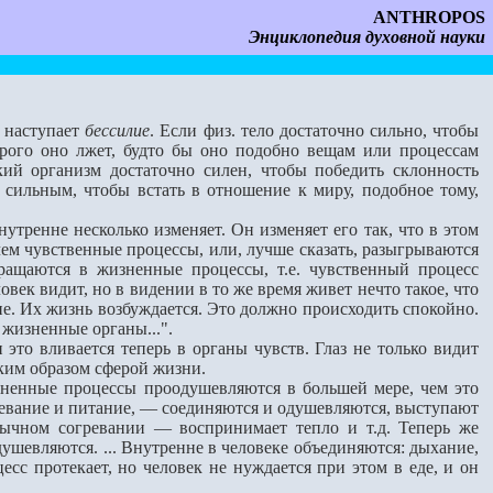
ANTHROPOS
Энциклопедия духовной науки
о наступает
бессилие
. Если физ. тело достаточно сильно, чтобы
оторого оно лжет, будто бы оно подобно вещам или процессам
ский организм достаточно си­лен, чтобы победить склонность
о сильным, чтобы встать в отношение к миру, подобное тому,
тренне не­сколько изменяет. Он изменяет его так, что в этом
ем чувственные процессы, или, лучше сказать, разыгрываются
ращаются в жизненные процессы, т.е. чув­ственный процесс
ловек видит, но в видении в то же время живет нечто такое, что
ие. Их жизнь возбуждается. Это должно происхо­дить спокойно.
 жизненные органы...".
о вливается теперь в органы чувств. Глаз не только видит
еким образом сферой жизни.
енные процессы проодушевляются в большей мере, чем это
ревание и питание, — соединяются и одушевляются, выступают
ычном согревании — воспринимает тепло и т.д. Теперь же
душевляются. ... Внутренне в человеке объединяются: дыхание,
есс протекает, но человек не нуждается при этом в еде, и он