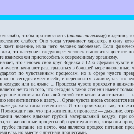
ом слабо, чтобы противостоять (
атавистическому
) видению, т
последнее слабеет. Оно тог­да утрачивает характер, в силу к
к лжет видение, из-за чего человек заболевает. Если физиче
 лжи, то наступает следующее: человек стано­вится достаточн
 те взаимосвязи приспособить к современному организму.
чает, что человек свой круг Зодиака с 12-ю сферами чувств вну
ми чувств начинают разыгрываться в большей мере жизненные, ч
ударяют по чувственным процессам, но в сфере чувств прев
орое он сегодня имеет в себе, и переносится в живое, так что че
в желу­дке или на языке. ... Процессы чувств приходят в движен
ляется нечто из того, что сегодня в такой степени имеют толь­ко
не пронизаны большой силой симпатии и антипатии. ... и эт
ию или антипатию к цвету. ... Орган чувств вновь становится н
 должны тогда измениться. И это происходит так, что жизн
 Происходит так, что три жизненных процесса: — дыхание, сог
ании человек вдыхает грубый материальный воздух, при об
за, т.е. жизненные процессы образуют единство, когда они проо
грубое питание, но нечто, чем является процесс питания; проц
ремя еды, но вместе с другими процессами.