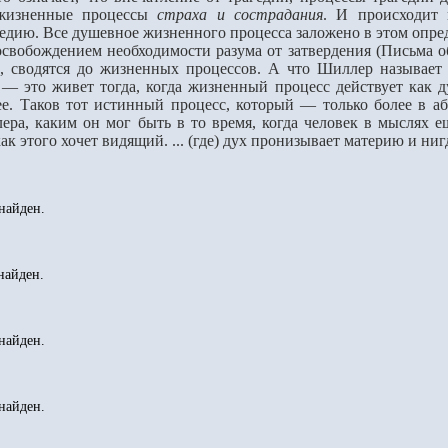
 жизненные процессы
страха и сострадания
. И происходит 
едию. Все душевное жизненного процесса заложено в этом опред
бождением необходимости разума от затвердения (Письма об
ки, сводятся до жизненных процессов. А что Шиллер называ
 — это живет тогда, когда жизненный процесс действует как 
е. Таков тот истинный процесс, который — только более в аб
ера, каким он мог быть в то время, когда человек в мыслях е
как этого хочет видящий. ... (где) дух пронизывает материю и нигд
найден.
найден.
найден.
найден.