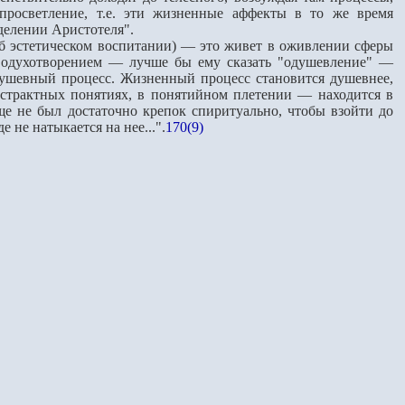
просветление, т.е. эти жизненные аффекты в то же время
е­лении Аристотеля".
 эстетическом вос­питании) — это живет в оживлении сферы
ет одухотворением — лучше бы ему сказать "одушевление" —
душевный процесс. Жизненный процесс становит­ся душевнее,
страк­тных понятиях, в понятийном плетении — находится в
ще не был достаточно крепок спиритуально, чтобы взойти до
е не натыкается на нее...".
170(9)