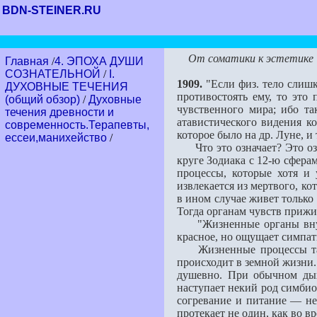
BDN-STEINER.RU
От соматики к эстетике
Главная
/
4. ЭПОХА ДУШИ
СОЗНАТЕЛЬНОЙ
/
I.
1909.
"Если физ. тело слишк
ДУХОВНЫЕ ТЕЧЕНИЯ
противостоять ему, то это 
(общий обзор)
/
Духовные
чувственно­го мира; ибо та
течения древности и
атавистического видения ко
современность.Терапевты,
которое было на др. Луне, и
ессеи,манихейство
/
Что это означает? Это озна
круге Зодиака с 12-ю сфера
процессы, которые хотя и 
извлекается из мертвого, кот
в ином случае живет только 
Тогда органам чувств прижив
"Жизненные органы внутрен
красное, но ощущает симпат
Жизненные процессы также
происходит в земной жизни.
душевно. При обычном дых
наступает некий род симбио
согревание и питание — не 
протекает не один, как во в