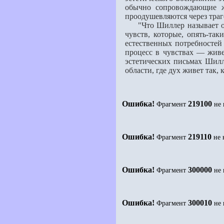
обычно сопровожда­ющие
проодушевляются через траг
"Что Шиллер называет осво
чувств, которые, опять-та
естественных потребностей
процесс в чувствах — живе
эстетических письмах Шилл
области, где дух живет так, 
Ошибка!
219100
Фрагмент
не 
Ошибка!
219110
Фрагмент
не 
Ошибка!
300000
Фрагмент
не 
Ошибка!
300010
Фрагмент
не 