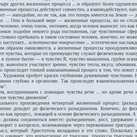
 других жизненных процесса ... и образуют более одушевленны
изненные процессы действу­ют совместно, а взаимодействуют, нап
 — наподобие, но не так, как это теперь имеется на Земле — 
е. ... Они в большей мере — жиз­ненные процессы, но не сто
 человеке, очень тонок, интимен, когда человек выносит это как
тонкое подобие некоего рода постижения, где чув­ственные с
оянно пребывать в таком состоянии человек, конечно, не может,
о наступает...
эстетическое творчество
... эстетическое на­слаж
ым образом оживляются, а жизненные процессы проодушевляют
о те чувства, которые по преимуществу служат физическому план
, в лунное бытие — в чувство Я, чувство мышления, грубое осяз
ивописи участвуют зрение, чувство тепла, вкуса, обоняния. 
то происходит тонкий
имагинативный
процесс в том, что лежит 
 ... Художник пробует краски глубокими душевными чувствами. Н
нии глубоко в организме. Так происходят взаимоналожения сф
ов".
оспринимаем с помощью чувства речи ... но кроме речи н
ное чувство движения".
го произведения четвертый жизненный процесс (разъединен
инение доходит до физического разъедине­ния. Конечно, до фи
но как процесс, лежащий в основе физического разъединения. А 
должна соединиться вместе: разъединение, рост, удержа­ние 
орит о катарси­се, возникающем через переживание трагедии. 
ысл, который Аристотель вкладывал в это слово. Поскольку 
то означает, что впечатление от траге­дии, процессы трагедии 