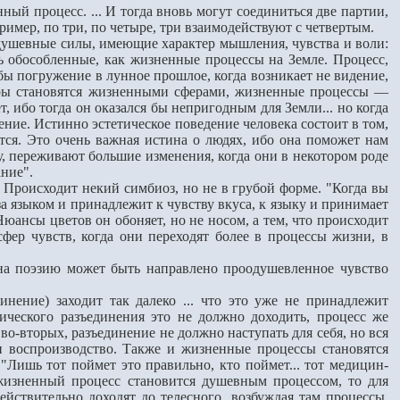
й процесс. ... И тогда вновь могут соединиться две партии,
ример, по три, по четыре, три взаимодействуют с четвертым.
душевные силы, имеющие характер мышления, чувства и воли:
ль обособленные, как жизненные процессы на Земле. Процесс,
 бы погружение в лунное прошлое, когда возникает не видение,
феры становятся жизненными сферами, жизненные процессы —
 ибо тогда он оказался бы непригодным для Зем­ли... но когда
дение. Истинно эстетическое поведение человека состоит в том,
ся. Это очень важная истина о людях, ибо она поможет нам
у, переживают большие изменения, когда они в некотором роде
ание".
Происходит не­кий симбиоз, но не в грубой форме. "Когда вы
за языком и принадлежит к чувству вкуса, к языку и принимает
юансы цветов он обоняет, но не носом, а тем, что происходит
ер чувств, когда они переходят более в процессы жизни, в
а поэзию может быть направлено проодушевленное чувство
ие) заходит так да­леко ... что это уже не принадлежит
зического разъединения это не должно доходить, процесс же
во-вторых, разъединение не должно наступать для себя, но вся
и воспроизводство. Также и жизненные процессы становятся
"Лишь тот поймет это правильно, кто поймет... тот медицин­
жизненный процесс становится душевным процессом, то для
действительно доходят до телесного, возбуждая там процессы,