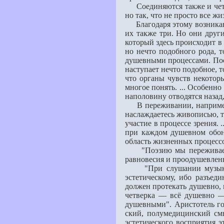
Соединяются также и четыре
но так, что не просто все ж
Благодаря этому возникают
их также три. Но они други
который здесь проис­ходит в
но нечто подобного рода, 
душевными процессами. Пост
наступает нечто подобное, т
что органы чувств некотор
многое понять. ... Особенн
наполовину отводятся назад
В переживании, например, ж
наслаждаетесь живописью, 
участие в процессе зрения.
при каждом душевном обоня
область жизненных процесс
"Поэзию мы переживаем, в
равновесия и проодушевлен
"При слушании музыкально
эстетическому, ибо разъед
должен протекать душевно, 
четверка — всё душевно — 
душевными". Аристотель гов
ский, полумедицинский см
эстетического восприятия э