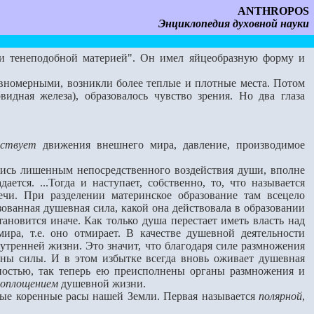
ANTHROPOS
Энциклопедия духовной науки
и тенеподобной материей". Он имел яйцеобразную форму и
вномерными, возникли более теплые и плотные места. Потом
дная железа), образовалось чувство зрения. Но два глаза
вствует
движения внешнего мира, давление, производимое
шись лишенным непосредственного воздействия души, вполне
тся. ...Тогда и наступает, собственно, то, что называется
и. При разделении материнское образование там всецело
ованная душевная сила, какой она действовала в образовании
ановится иначе. Как только душа перестает иметь власть над
ра, т.е. оно отмирает. В качестве душевной деятельности
утренней жизни. Это значит, что благодаря силе размножения
аны силы. И в этом избытке всегда вновь оживает душевная
ностью, так теперь ею преисполнены органы размножения и
воплощением
душевной жизни.
ые коренные расы нашей Земли. Первая называется
полярной
,