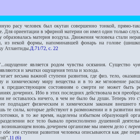
ую расу человек был окутан совершенно тонкой, прямо-так
е. Для ориентации в эфирной материи он имел один только слух.
разовалась материя воздуха. Движения человека стали нера
, из некой формы, напоминавшей фонарь на голове (шишкови
ху Атлантиды.
Д.71/72, с. 22
...ощущение является родом чувства осязания. Существо
чу
оявляются и зачатки ощущения тепла и холода.
ет весьма важной ступени развития, где физ. тело, оказав
му и химическому миру вещества и в то же мгновение распадае
 к предшествующим состояниям о смерти не может быть реч
ниях дочерних. Ибо в этих последних действовала вся преобраз
и не оставалось ничего, в чем не было бы души. Теперь это ст
нее подпадает физическим и химическим законам внешнего ми
ь те силы, которые действуют в размножении и в развитии вн
потомки, в то же время, наделены избытком образующей орг
 разделении все тело бывало преисполнено душевной деятель
в возникающем вновь дочернем организме мы имеем дело с
пере
бе эти ступени развития человека описываются как две перв
ой".
11 (6)