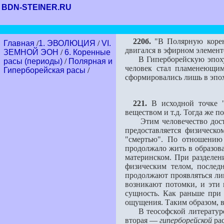
BDN-STEINER.RU
220б.
"В Полярную коренн
Главная
/
1. ЭВОЛЮЦИЯ
/
VI.
двигался в эфирном элемент
ЗЕМНОЙ ЭОН
/
6. Коренные
В Гиперборейскую эпоху об
расы (периоды)
/
Полярная и
человек стал пламенеющим
Гиперборейская расы
/
сформировались лишь в эпо
221.
В исходной точке "
веществом и т.д. Тогда же п
Этим человечество достига
предоставляется физическо
"смертью". По отношению
продолжало жить в образова
материнском. При разделени
физическим телом, послед
продолжают проявляться лиш
возникают потомки, и эти 
сущность. Как раньше при
ощущения. Таким образом, 
В теософской литературе о
вторая —
гиперборейской
рас