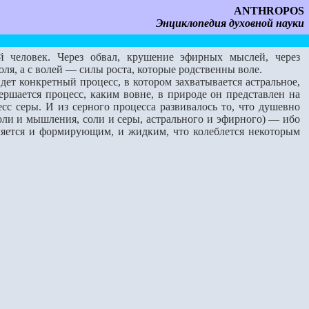
ANTHROPOS
Энциклопедия духовной науки
 человек. Через обвал, крушение эфирных мыслей, через
оля, а с волей — силы роста, которые родственны воле.
ет конкретный процесс, в котором захватывается астральное,
ершается процесс, каким вовне, в природе он представлен на
есс серы. И из серного процесса развива­лось то, что душевно
воли и мышления, соли и серы, астрального и эфирного) — ибо
вляется и формирующим, и жидким, что колеблется некоторым