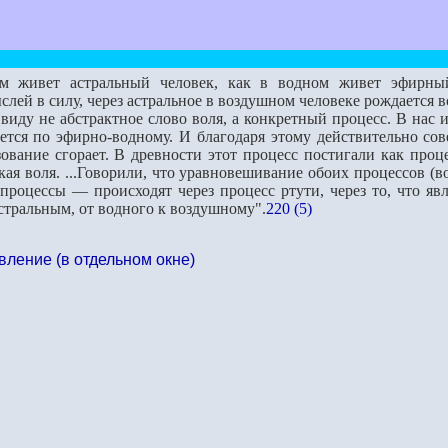
м живет астральный человек, как в водном живет эфирный
ей в силу, через астральное в воздуш­ном человеке рождается в
у не абстрактное слово воля, а конкретный процесс. В нас ид
ется по эфирно-водному. И благодаря этому действительно сов
азование сгорает. В древности этот процесс постигали как проц
кая воля. ...Говорили, что уравновешивание обоих про­цессов (
процессы — происходят через процесс ртути, через то, что я
тральным, от водного к воздушному".
220 (5)
вление (в отдельном окне)