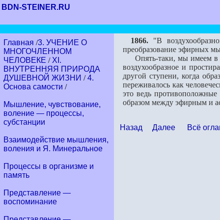
BDN-STEINER.RU
1866.
"В воздухообразно
Главная
/
3. УЧЕНИЕ О
преобразование эфирных мысл
МНОГОЧЛЕННОМ
Опять-таки, мы имеем в вид
ЧЕЛОВЕКЕ
/
XI.
воздухообразное и простира
ВНУТРЕННЯЯ ПРИРОДА
другой ступени, когда об­р
ДУШЕВНОЙ ЖИЗНИ
/
4.
переживалось как человечес
Основа самости
/
это ведь противоположные 
образом между эфирным и ас
Мышление, чувствование,
воление — процессы,
субстанции
Назад
Далее
Всё огла
Взаимодействие мышления,
воления и Я. Минеральное
Процессы в организме и
память
Представление —
воспоминание
Представление —