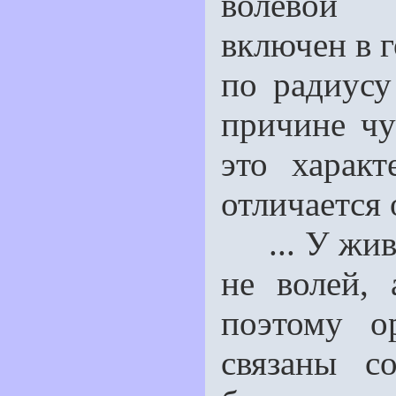
волевой 
включен в г
по радиусу
причине чу
это харак
отличается 
... У живо
не волей, 
поэтому о
связаны с