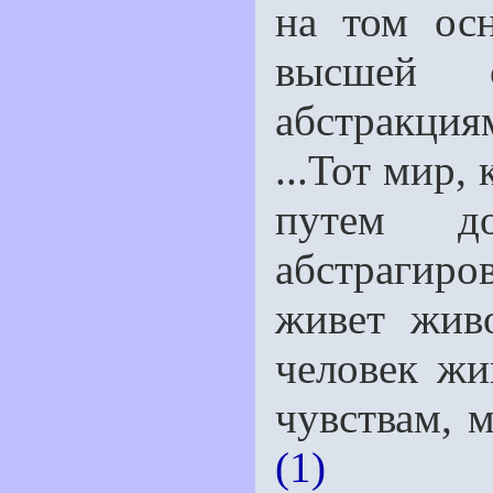
на том ос­
высшей с
абстракци
...Тот мир,
путем до
абстрагиров
живет жив
человек жи
чувствам, м
(1)