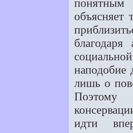
понятным
объясняет 
приблизи
благо­даря
социальной
наподобие 
лишь о пов
Поэтому 
консерваци
идти впе