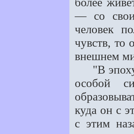
более живе
— со свои
человек по
чувств, то 
внеш­нем ми
"В эпоху 
особой си
образовыва
куда он с 
с этим наз