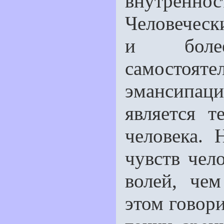
внутреннос
Человечески
и более
самостоят
эмансипаци
является т
человека. 
чувств чел
волей, че
этом говори