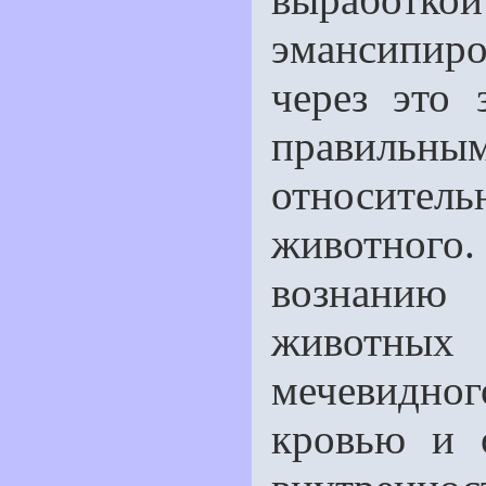
эмансипир
через это 
правил
относите
животного
вознанию 
животных 
мечевидног
кровью и 