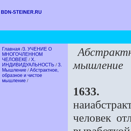
BDN-STEINER.RU
Абстрак
Главная
/
3. УЧЕНИЕ О
МНОГОЧЛЕННОМ
ЧЕЛОВЕКЕ
/
Х.
мышление
ИНДИВИДУАЛЬНОСТЬ
/
3.
Мышление
/
Абстрактное,
образное и чистое
мышление
/
1633.
"Ж
наиабстра
человек от
выработк