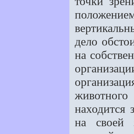
точки зрен
положением
вертикальн
дело обстои
на собстве
ор­ганизаци
организац
животного
находится 
на своей 