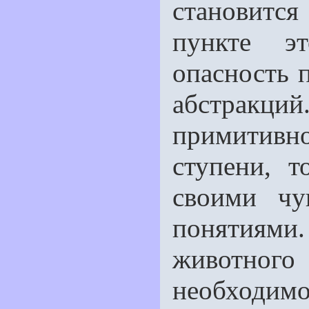
становитс
пункте э
опасность п
абстракци
примитивно
ступени, 
своими чу
понятиям
животного
необходимо