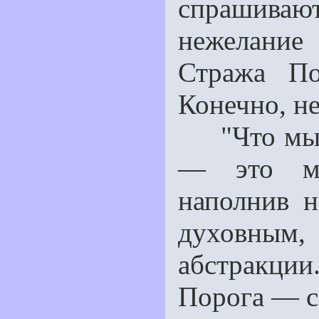
спрашивают
нежелание
Стража П
Конечно, не
"Что мы те
— это мы
наполнив н
духовным
абстракции
Порога — со