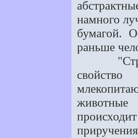
абстрактн
на­много лу
бумагой. 
раньше чел
"Страх е
свойст
млекопит
животные
происхо
приручения