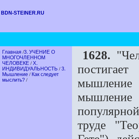
BDN-STEINER.RU
1628.
"Чел
Главная
/
3. УЧЕНИЕ О
МНОГОЧЛЕННОМ
ЧЕЛОВЕКЕ
/
Х.
постигае
ИНДИВИДУАЛЬНОСТЬ
/
3.
Мышление
/
Как следует
мышление
мыслить?
/
мышление 
популярно
труде "Те
Гете"), дей