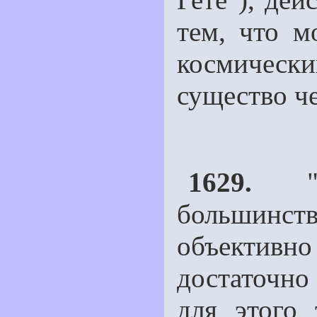
тем, что м
космическ
существо че
1629.
"То
большинст
объективно
достаточно 
для этого 