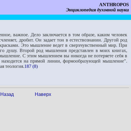
ANTHROPOS
Энциклопедия духовной науки
нное, важное. Дело заключается в том образе, каким человек
леняет, дробит. Он задает тон в естествознании. Другой род
красками. Это мышление ведет в сверхчувственный мир. При
го душу. Второй род мышления представлен в моих книгах,
 мышление. С этим мышлением вы никогда не поте­ряете себя в
а нахо­дится на прямой линии, формообразующей мышление".
я теология.
187 (8)
Назад
Наверх