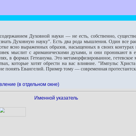
содержанием Духовной науки — не есть, собственно, существе
нать Духовную науку". Есть два рода мышления. Один все расч
отке ясно выраженных образов, насыщенных в своих контурах 
овек мыслит с ариманическими духами, и они проникают в е
елях, в формах Гетеанума. Это метаморфизированное, гетевское
вах, которые хотят обрести на вас влияние. "Импульс Христ
 понять Евангелий. Пример тому — современная протестантска
вление (в отдельном окне)
Именной указатель