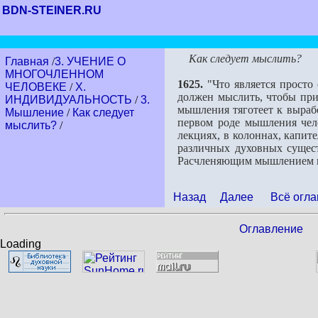
BDN-STEINER.RU
Как следует мыслить?
Главная
/
3. УЧЕНИЕ О
МНОГОЧЛЕННОМ
1625.
"Что является просто 
ЧЕЛОВЕКЕ
/
Х.
должен мыслить, чтобы приз
ИНДИВИДУАЛЬНОСТЬ
/
3.
мышления тяготеет к выраб
Мышление
/
Как следует
первом роде мышления чел
мыслить?
/
лекциях, в колоннах, капит
различных духовных сущест
Расчленяющим мышлением не
Назад
Далее
Всё огла
Оглавление
Loading