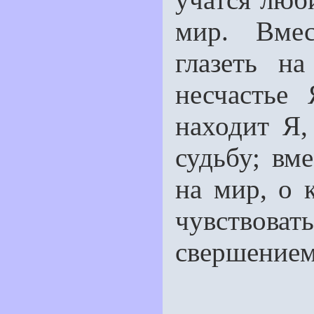
мир. Вмес
глазеть н
несчастье
нахо­дит Я,
судьбу; вме
на мир, о 
чувствова
свершением