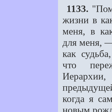
1133.
"Пом
жизни в ка
меня, в к
для меня, —
как судьба
что пере
Иерархии
предыдуще
когда я са
новым рожд