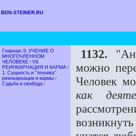
BDN-STEINER.RU
1132.
"Ант
Главная
/
3. УЧЕНИЕ О
МНОГОЧЛЕННОМ
ЧЕЛОВЕКЕ
/
VII.
можно переж
РЕИНКАРНАЦИЯ И КАРМА
/
1. Сущность и "техника"
Человек мо
реинкарнации и кармы
/
Судьба и свобода
/
как деяте
рассмотрен
возникнут
учатся люби