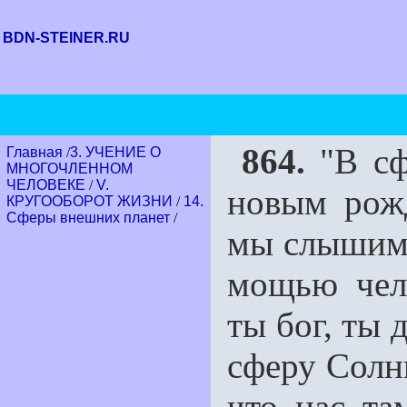
BDN-STEINER.RU
864.
"В сф
Главная
/
3. УЧЕНИЕ О
МНОГОЧЛЕННОМ
ЧЕЛОВЕКЕ
/
V.
новым рожд
КРУГООБОРОТ ЖИЗНИ
/
14.
Сферы внешних планет
/
мы слышим, 
мощью чело
ты бог, ты 
сферу Солн
что нас та