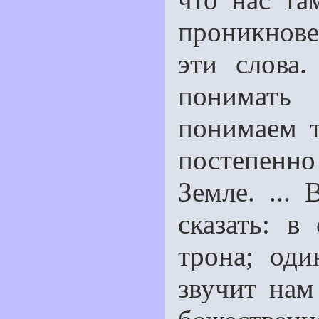
проникнове
эти слова
понимать
понимаем т
постепенн
Земле. ...
сказать: 
трона; од
звучит на