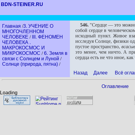
BDN-STEINER.RU
546.
"Сердце — это можно 
Главная
/
3. УЧЕНИЕ О
собой сердце в человеческом
МНОГОЧЛЕННОМ
исходный пункт. Живое взаи
ЧЕЛОВЕКЕ
/
III. ФЕНОМЕН
исследуя Солнце, физики од
ЧЕЛОВЕКА .
пус­тое пространство,
всасы
МАКРОКОСМОС И
это менее, чем ничто. А пр
МИКРОКОСМОС
/
6. Земля в
сердца есть не что иное, как
связи с Солнцем и Луной
/
Солнце (природа, пятна)
/
Назад
Далее
Всё огла
Оглавление
Loading