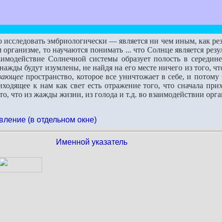
исследовать эмбриологически — является ни чем иным, как резу
 организме, то научаются понимать ... что Солнце является резу
модействие Солнечной системы образует полость в середине, 
нажды будут изумлены, не найдя на его месте ничего из того, ч
вающее
пространство, которое все уничтожает в себе, и потому э
и­ходящее к нам как свет есть отражение того, что сначала пр
 то, что из жажды жизни, из голода и т.д. во взаимо­действии ор
вление (в отдельном окне)
Именной указатель