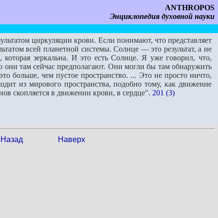
ANTHROPOS
Энциклопедия духовной науки
льтатом цирку­ляции крови. Если понимают, что представляет
льтатом всей планетной системы. Солнце — это результат, а не
которая зерка­льна. И это есть Солнце. Я уже говорил, что,
то они там сейчас предполагают. Они могли бы там обнаружить
то больше, чем пустое пространство. ... Это не просто ничто,
иходит из мирового пространства, подобно тому, как движение
ганов скопляется в движении крови, в сердце".
201 (3)
Назад
Наверх