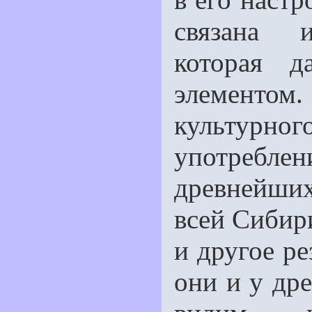
связана и
которая д
элементо
культурного
употреблен
древнейши
всей Сибири
и другое ре
они и у др