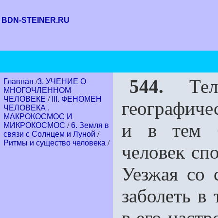
BDN-STEINER.RU
544.
Тело
Главная
/
3. УЧЕНИЕ О
МНОГОЧЛЕННОМ
ЧЕЛОВЕКЕ
/
III. ФЕНОМЕН
географиче
ЧЕЛОВЕКА .
МАКРОКОСМОС И
и в тем 
МИКРОКОСМОС
/
6. Земля в
связи с Солнцем и Луной
/
Ритмы и существо человека
/
человек спо
Уезжая со 
заболеть в 
в его настр