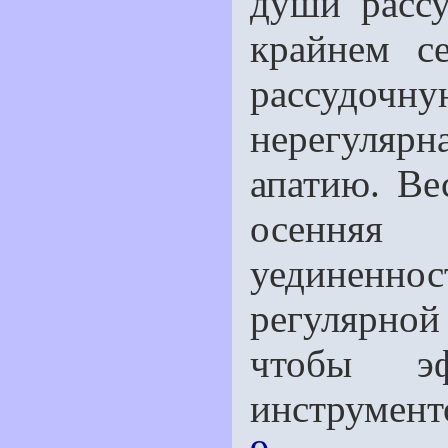
души рассу
крайнем с
рассудочну
нерегу­ля
апатию. Вес
осенняя 
уединеннос
регулярной
чтобы эф
инструмент