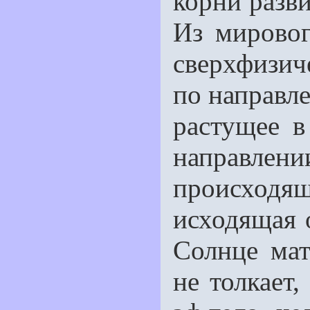
корни развив
Из мировог
сверхфизиче
по направле
растущее в
направл
происход
исходящая 
Солнце мат
не толкает,