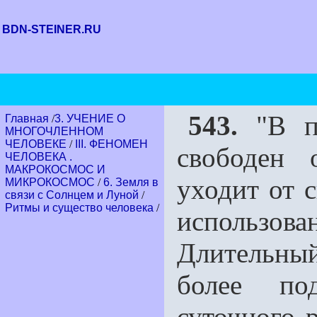
BDN-STEINER.RU
543.
"В по
Главная
/
3. УЧЕНИЕ О
МНОГОЧЛЕННОМ
ЧЕЛОВЕКЕ
/
III. ФЕНОМЕН
свободен 
ЧЕЛОВЕКА .
МАКРОКОСМОС И
уходит от с
МИКРОКОСМОС
/
6. Земля в
связи с Солнцем и Луной
/
Ритмы и существо человека
/
использо
Длительный
более по
суточного 