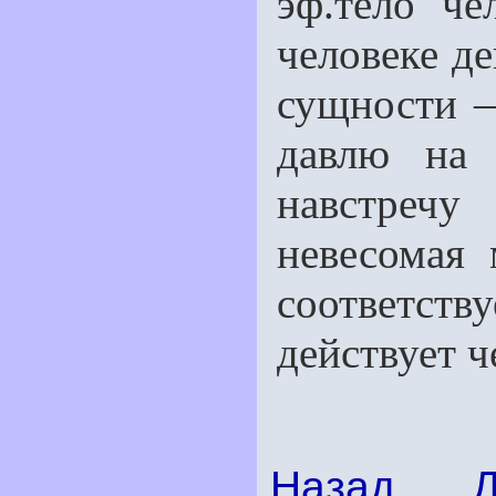
эф.тело че
человеке д
сущности —
давлю на 
навстреч
невесомая 
соответств
действу­ет ч
Назад