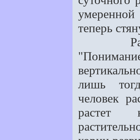
умеренной
теперь стя­
Растени
"Понимани
вертикаль
лишь тогд
человек ра
растет 
растительн