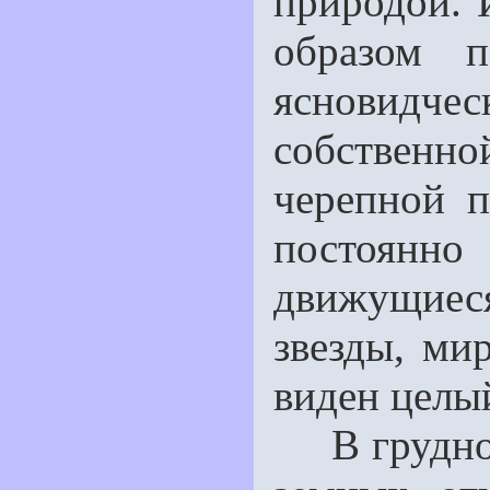
природой. 
образом п
ясновидч
собственно
черепной 
постоян
движущиес
звезды, ми
виден целы
В грудной