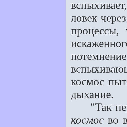
вспыхивает
ловек чере
процессы, 
искаженн
потемнение
вспыхиваю
космос пыт
дыхание.
"Так пере
космос
во в