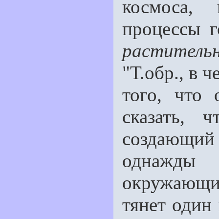
космоса,
процессы 
раститель
"Т.обр., в 
того, что
сказать, 
создающий т
однажды 
окружающий
тянет один 