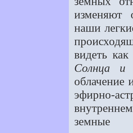
земных от
изменяют 
наши легкие
происходя
видеть как
Солнца и
облачение и
эфирно-ас
внутренне
земные о