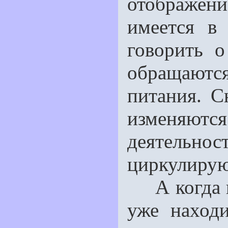
отображен
имеется в
говорить 
обращаютс
питания. С
изменяютс
деятельно
циркулиру
А когда кр
уже наход