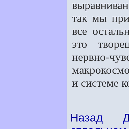
выравнива
так мы при
все осталь
это творе
нервно-чу
макрокосмо
и системе к
Назад