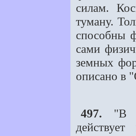
силам. Ко
туману. То
способны ф
сами физич
земных фо
описано в 
497.
"В не
действует