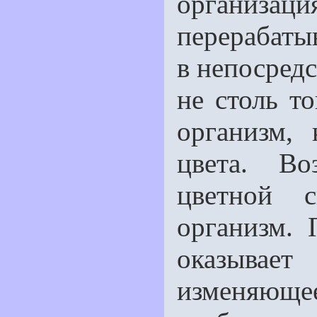
организац
перерабатыв
в непосред­
не столь т
организм, 
цвета. Во
цветной 
организм. 
оказывае
изменяюще