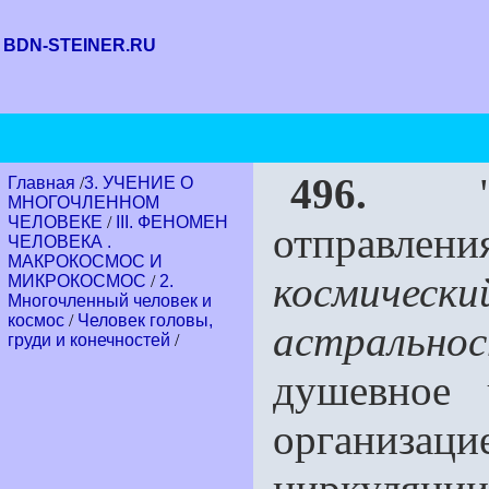
BDN-STEINER.RU
496.
"Че
Главная
/
3. УЧЕНИЕ О
МНОГОЧЛЕННОМ
ЧЕЛОВЕКЕ
/
III. ФЕНОМЕН
отправле
ЧЕЛОВЕКА .
МАКРОКОСМОС И
космическ
МИКРОКОСМОС
/
2.
Многочленный человек и
космос
/
Человек головы,
астрально
груди и конечностей
/
душевное 
организаци
циркуля