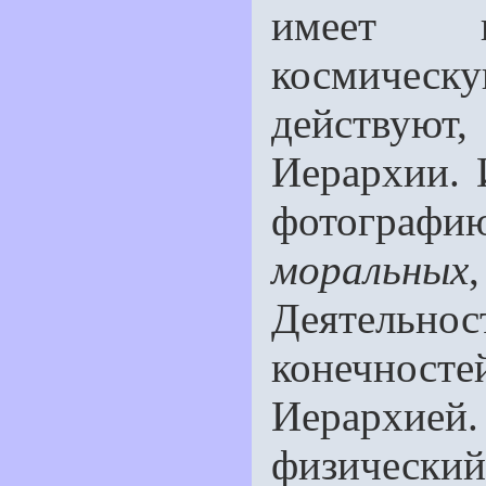
имеет ци
космическ
действуют,
Иерархии. 
фотогра­
моральных
Деятельн
конечност
Иерархи
физический