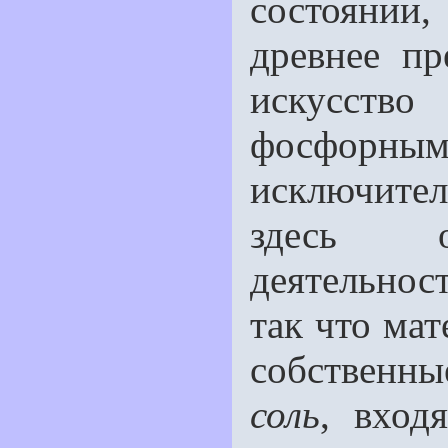
состоянии
древнее пр
искусст
фосфорн
исключите
здесь от
деятельнос
так что мат
собственн
соль
, вход