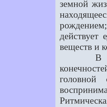
земной жиз
находящее
рождением; 
дей­ствует
веществ и к
В челов
конечносте
головной 
восприним
Ритмичес