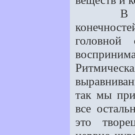
В челов
конечносте
головной 
восприним
Ритмичес
выравнива
так мы при
все осталь
это творе