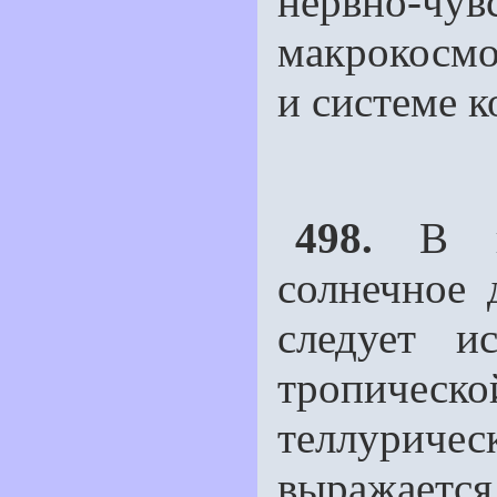
нервно-чу
макрокосмо
и системе к
498.
В по
солнечное 
следует и
тропиче
теллуриче
выражается 