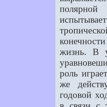
полярной 
испытывае
тропи­чес
конечност
жизнь. В 
уравновеш
роль играе
же действ
годовой хо
в связи с 