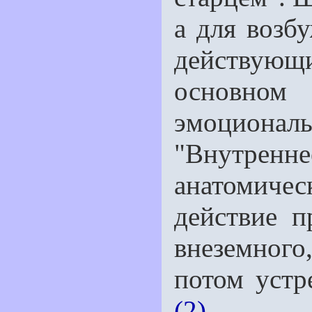
а для возб
действующи
основном
эмоциона
"Внутренне
анатомичес
действие п
внеземног
потом устр
(2)