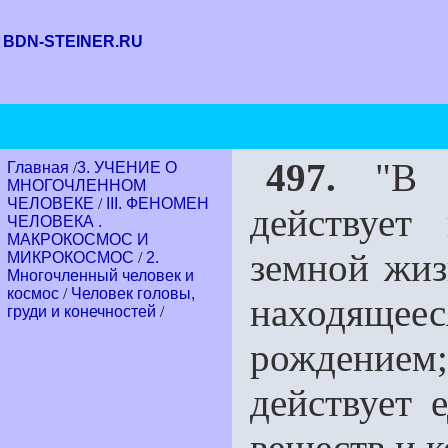
BDN-STEINER.RU
497.
"В не
Главная
/
3. УЧЕНИЕ О
МНОГОЧЛЕННОМ
ЧЕЛОВЕКЕ
/
III. ФЕНОМЕН
действует
ЧЕЛОВЕКА .
МАКРОКОСМОС И
земной жиз
МИКРОКОСМОС
/
2.
Многочленный человек и
космос
/
Человек головы,
находящее
груди и конечностей
/
рождением; 
дей­ствует
веществ и к