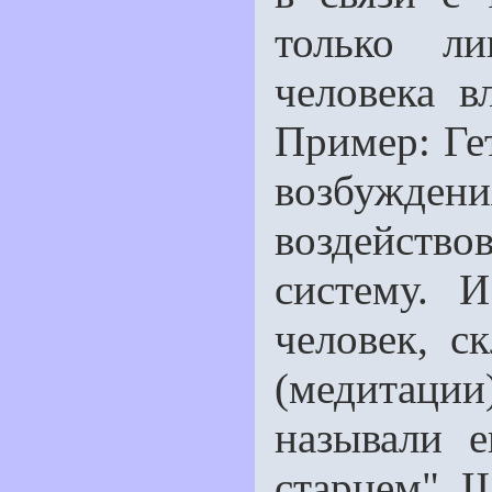
только л
человека в
Пример: Гет
возбужде
воздейств
систему. 
человек, с
(медитации
называ­ли 
старцем". Ш