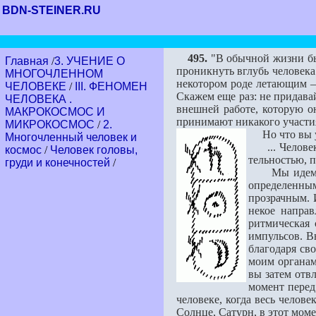
BDN-STEINER.RU
495.
"В обычной жизни быв
Главная
/
3. УЧЕНИЕ О
проникнуть вглубь человека.
МНОГОЧЛЕННОМ
некотором роде летающим — 
ЧЕЛОВЕКЕ
/
III. ФЕНОМЕН
Скажем еще раз: не придавай
ЧЕЛОВЕКА .
внешней работе, которую он
МАКРОКОСМОС И
принимают никакого участия,
МИКРОКОСМОС
/
2.
Но что вы ув
Многочленный человек и
... Человек 
космос
/
Человек головы,
тельностью, п
груди и конечностей
/
Мы идем дале
определен­ным
прозрачным. И
некое направ
ритмическая с
импульсов. Вы
благода­ря с
моим органам 
вы затем отвл
момент перед 
чело­веке, когда весь челов
Солнце, Сатурн, в этот моме