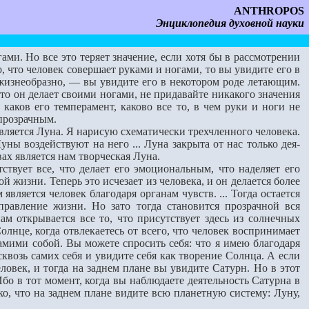
ANTHROPOS
Энциклопедия духовной науки
ми. Но все это теряет значение, если хотя бы в рассмотрении
, что человек совершает руками и ногами, то вы увидите его в
 жизнеобразно, — вы увидите его в некотором роде летающим.
что он делает своими ногами, не придавайте никакого значе­ния
каков его темперамент, каково все то, в чем руки и ноги не
 прозрачным.
вляется Луна. Я нарисую схематически трехчленного человека.
ы воздействуют на него ... Луна закрыта от нас только дея­
ах явля­ется нам творческая Луна.
вует все, что делает его эмоциональным, что наделяет его
 жизни. Теперь это исчезает из человека, и он делается более
вляется человек благодаря органам чувств. ... Тог­да остается
равление жизни. Но зато тогда становится прозрачной вся
нам открывается все то, что присутст­вует здесь из солнечных
олнце, когда отвлекаетесь от всего, что человек воспринимает
самими собой. Вы можете спросить себя: что я имею благодаря
сквозь самих себя и увидите себя как творение Солнца. А если
еловек, и тогда на заднем плане вы увидите Сатурн. Но в этот
Ибо в тот момент, когда вы наблюдаете деятельность Сатурна в
еко, что на за­днем плане видите всю планетную систему: Луну,