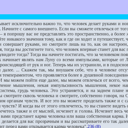
ает исключительно важно то, что человек делает руками и нога
 Начните с самого внеш­него. Если вы сможете отвлечься от того
я попрошу вас не представлять это пространственно, а более
те никакого значения то­му, как и где он ходит и путешествует, 
 совершает руками, но смотрите лишь на то, как он настроен, 
 тогда вы достигне­те того, что человек впервые станет для вас
идите тогда? Тогда вы начнете постигать, что за человеком поя
начинает являть нам Луну со всеми импульсами, которые от Лун
роисходящей от рук и ног. Теперь мы их устранили, и в подоснов
е. ... Скажем так, мы внушаем себе, что в человеке отсутст
 темпераментом, что проявляется более в душевной повседневной
 мы можем пойти еще далее, мы мо­жем отвлечься от всего, чем я
ление мышления, некая импульсивность мышления, некое нап
истема, грудь че­ловека. Это устраняется, и на заднем плане 
 смотрите сквозь человека и смотрите, собственно го­воря, на С
воим органам чувств. И все это вы можете проделать также и с 
чувств? И когда вы от этого отвлечетесь, то вы станете видеть 
ечетесь также и от мыслей, исчезнет и голова. Исчезнет весь ч
вами предстанет карма чело­века или ваша собственная карма. 
ек делается для вас прозрачным и вы рассматриваете его так дал
нт перед вами открывает­ся карма человека".
236 (8)