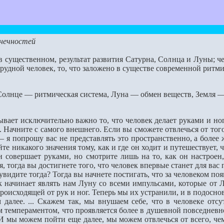
онечностей
 существенном, результат развития Сатурна, Солнца и Луны; ч
рудной человек, то, что заложено в существе современной ритми
олнце — ритмическая система, Луна — обмен веществ, Земля —
ает исключительно важно то, что человек делает руками и нога
 Начните с самого внеш­него. Если вы сможете отвлечься от того
я попрошу вас не представлять это пространственно, а более
те никакого значения то­му, как и где он ходит и путешествует, 
 совершает руками, но смотрите лишь на то, как он настроен, 
 тогда вы достигне­те того, что человек впервые станет для вас
идите тогда? Тогда вы начнете постигать, что за человеком поя
начинает являть нам Луну со всеми импульсами, которые от Лун
роисходящей от рук и ног. Теперь мы их устранили, и в подоснов
е. ... Скажем так, мы внушаем себе, что в человеке отсутст
 темпераментом, что проявляется более в душевной повседневной
 мы можем пойти еще далее, мы мо­жем отвлечься от всего, чем я