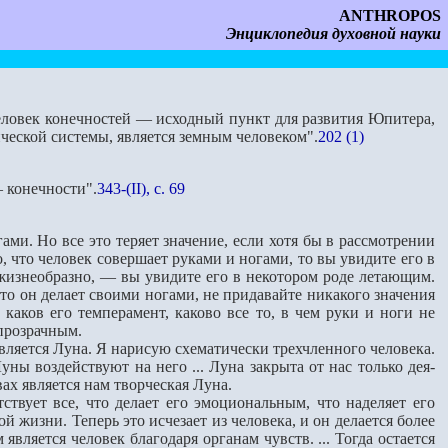
ANTHROPOS
Энциклопедия духовной науки
еловек ко­нечностей — исходный пункт для развития Юпитера,
ческой системы, является земным человеком".
202 (1)
 конечности".
343-(II), с. 69
ми. Но все это теряет значение, если хотя бы в рассмотрении
, что человек совершает руками и ногами, то вы увидите его в
 жизнеобразно, — вы увидите его в некотором роде летающим.
что он делает своими ногами, не придавайте никакого значе­ния
каков его темперамент, каково все то, в чем руки и ноги не
 прозрачным.
вляется Луна. Я нарисую схематически трехчленного человека.
ы воздействуют на него ... Луна закрыта от нас только дея­
ах явля­ется нам творческая Луна.
вует все, что делает его эмоциональным, что наделяет его
 жизни. Теперь это исчезает из человека, и он делается более
вляется человек благодаря органам чувств. ... Тог­да остается