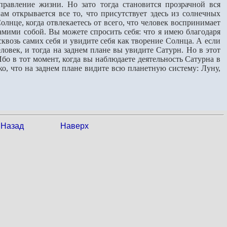
равление жизни. Но зато тогда становится прозрачной вся
нам открывается все то, что присутст­вует здесь из солнечных
олнце, когда отвлекаетесь от всего, что человек воспринимает
самими собой. Вы можете спросить себя: что я имею благодаря
сквозь самих себя и увидите себя как творение Солнца. А если
еловек, и тогда на заднем плане вы увидите Сатурн. Но в этот
Ибо в тот момент, когда вы наблюдаете деятельность Сатурна в
еко, что на за­днем плане видите всю планетную систему: Луну,
Назад
Наверх