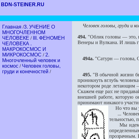
BDN-STEINER.RU
Человек головы, груди и к
Главная
/
3. УЧЕНИЕ О
МНОГОЧЛЕННОМ
494.
"Облик головы — это, в
ЧЕЛОВЕКЕ
/
III. ФЕНОМЕН
Венеры и Вулкана. И лишь г
ЧЕЛОВЕКА .
МАКРОКОСМОС И
МИКРОКОСМОС
/
2.
494a.
"Сатурн — голова, С
Многочленный человек и
космос
/
Человек головы,
груди и конечностей
/
495.
"В обычной жизни быв
проникнуть вглубь человека.
некотором роде летающим — 
Скажем еще раз: не придавай
внешней работе, которую он
принимают никакого участия,
Но что вы ув
... Человек 
тельностью, п
Мы идем дале
определен­ным
прозрачным. И