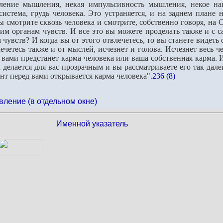
ление мышления, некая импульсивность мышления, некое нап
истема, грудь че­ловека. Это устраняется, и на заднем плане 
 смотрите сквозь человека и смотрите, собственно го­воря, на С
воим органам чувств. И все это вы можете проделать также и с 
чувств? И когда вы от этого отвлечетесь, то вы станете видеть 
ечетесь также и от мыслей, исчезнет и голова. Исчезнет весь ч
вами предстанет карма чело­века или ваша собственная карма. 
ек делается для вас прозрачным и вы рассматриваете его так дал
нт перед вами открывает­ся карма человека".
236 (8)
вление (в отдельном окне)
Именной указатель