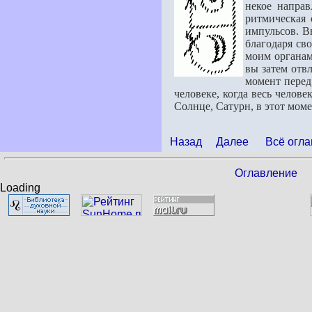
некое направ
ритмическая с
импульсов. Вы
благода­ря с
моим органам 
вы затем отвл
момент перед 
чело­веке, когда весь челов
Солнце, Сатурн, в этот моме
Назад
Далее
Всё огла
Оглавление
Loading