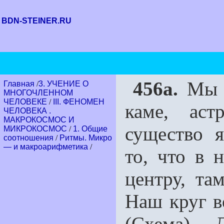
BDN-STEINER.RU
456a.
Мы в
Главная
/
3. УЧЕНИЕ О
МНОГОЧЛЕННОМ
ЧЕЛОВЕКЕ
/
III. ФЕНОМЕН
каме, аст
ЧЕЛОВЕКА .
МАКРОКОСМОС И
существо я
МИКРОКОСМОС
/
1. Общие
соотношения
/
Ритмы. Микро
— и макроарифметика
/
то, что в 
центру, та
Наш круг в
(Схема). 