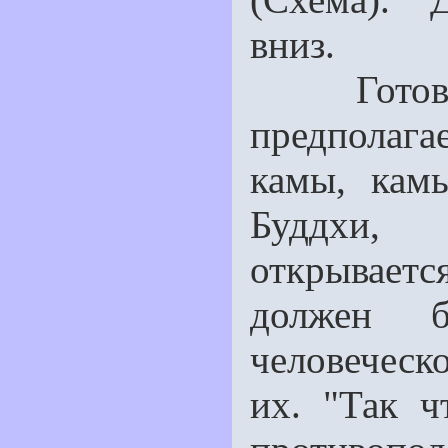
вниз.
Готовнос
предполаг
камы, кам
Буддхи, 
открываетс
должен 
человечес
их. "Так ч