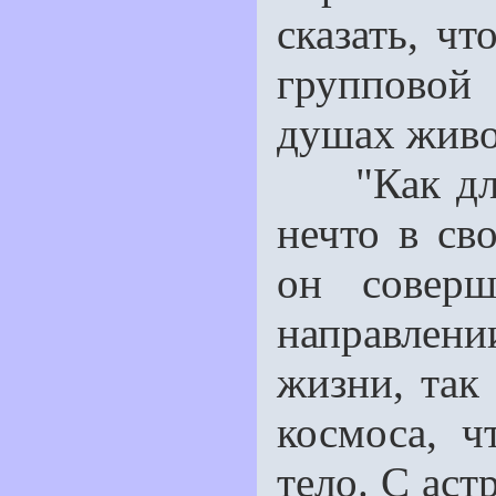
сказать, чт
групповой
душах живот
"Как для 
нечто в сво
он соверш
направлени
жизни, так
космоса, ч
тело. С аст