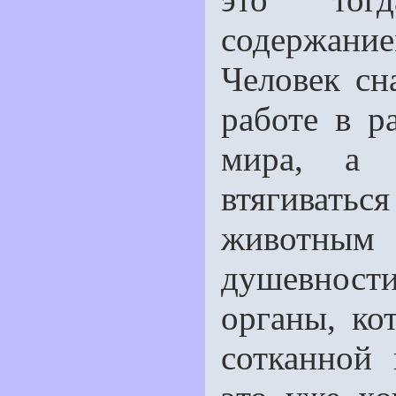
содержани
Человек сн
работе в р
мира, а 
втягивать
животным
душевност
органы, ко
сотканной