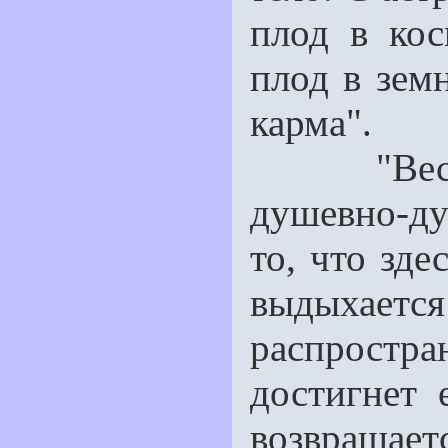
плод в ко
плод в земн
карма".
"Весь ко
душевно-ду
то, что зде
выдыхае
распростр
достигнет 
воз­вращает