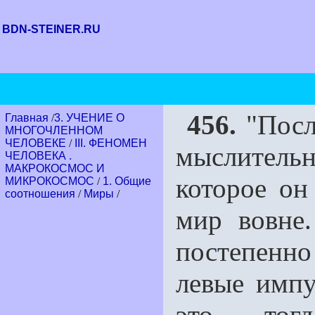
BDN-STEINER.RU
456.
"После
Главная
/
3. УЧЕНИЕ О
МНОГОЧЛЕННОМ
ЧЕЛОВЕКЕ
/
III. ФЕНОМЕН
мыслительн
ЧЕЛОВЕКА .
МАКРОКОСМОС И
которое он
МИКРОКОСМОС
/
1. Общие
соотношения
/
Миры
/
мир вовне
постепенн
левые импу
это тогд