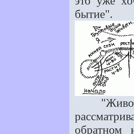
это уже хо
бытие".
"Животное
рассматрива
обратном 