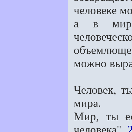
человеке м
а в мире
человече
объемлюще
можно выра
Человек, т
мира.
Мир, ты е
человека".