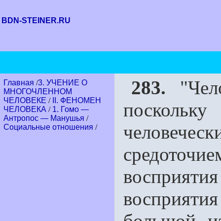
BDN-STEINER.RU
283.
"Чело
Главная
/
3. УЧЕНИЕ О
МНОГОЧЛЕННОМ
ЧЕЛОВЕКЕ
/
II. ФЕНОМЕН
поскольк
ЧЕЛОВЕКА
/
1. Гомо —
Антропос — Манушья
/
человеческ
Социальные отношения
/
средоточ
восприятия 
вос­прия
большой и