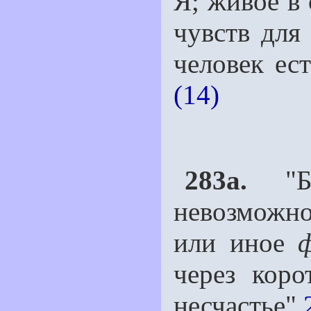
Я; живое в 
чувств для
человек ест
(14)
283a.
"Бе
невозможно
или иное
через коро
несчастье".