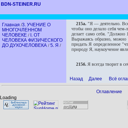
BDN-STEINER.RU
215a.
"Я — деятельно. Все,
Главная
/
3. УЧЕНИЕ О
чтобы оно делало себя чем-
МНОГОЧЛЕННОМ
делает само себя. "Должно 
ЧЕЛОВЕКЕ
/
I. ОТ
Выражаясь образно, можно с
ЧЕЛОВЕКА ФИЗИЧЕСКОГО
придать Я определенное "ч
ДО ДУХОЧЕЛОВЕКА
/
5. Я
/
природу Я, наукоучение явл
215б.
Я всегда творит в с
Назад
Далее
Всё огла
Оглавление
Loading