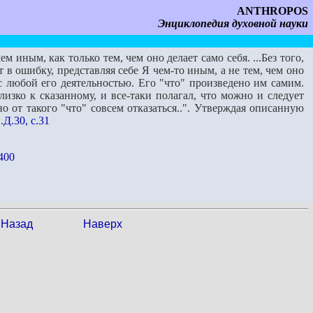
ANTHROPOS
Энциклопедия духовной науки
ем иным, как только тем, чем оно делает само себя. ...Без того,
в ошибку, представляя себе Я чем-то иным, а не тем, чем оно
с любой его деятельностью. Его "что" произведено им самим.
изко к сказанному, и все-таки полагал, что можно и следует
но от такого "что" совсем отказаться..". Утверждая описанную
.
Д.30, с.31
.400
Назад
Наверх