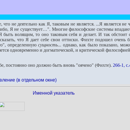
 что не деятельно как Я, таковым не является. ...Я является не ч
либо, Я не существует…". Многие философские системы впадают 
Я быть волящим, то оно таковым себя и делает. И так обстоит 
казать, что Я дает себе свои оттиски. Фихте подошел очень бл
то", определенную
сущность
... однако, как было показано, мож
яется одновременно и догматической, и критической философией
ебе, постоянно оно должно быть вновь "оячено" (Фихте).
266-1, с
вление (в отдельном окне)
Именной указатель