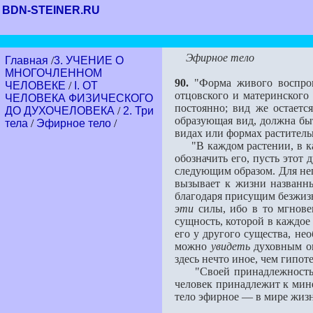
BDN-STEINER.RU
Эфирное тело
Главная
/
3. УЧЕНИЕ О
МНОГОЧЛЕННОМ
90.
"Форма живого воспро
ЧЕЛОВЕКЕ
/
I. ОТ
отцовского и материнского
ЧЕЛОВЕКА ФИЗИЧЕСКОГО
постоянно; вид же остаетс
ДО ДУХОЧЕЛОВЕКА
/
2. Три
образующая вид, должна бы
тела
/
Эфирное тело
/
видах или формах растител
"В каждом растении, в ка
обозначить его, пусть этот
следующим образом. Для него
вызы­вает к жизни названн
благодаря присущим безжизн
эти
силы, ибо в то мгнове
сущность, которой в каждое
его у другого существа, н
можно
увидеть
духовным ок
здесь нечто иное, чем гипот
"Своей принадлежностью к 
человек принадлежит к мине
тело эфирное — в мире жиз