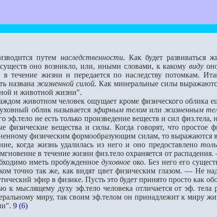
изводится путем
наследственности
. Как будет развиваться 
 существ оно возник­ло, или, иными словами, к какому
виду
оно
я в течение жизни и передается по наследству потомкам. Ит
ть названа
жизненной силой
. Как минеральные силы выражаются
ьной и животной жизни".
ждом животном человек ощущает кроме физического облика е
 духовный облик называется
эфирным телом
или
жизненным те
 эф.тело не есть только про­изведение веществ и сил физ.тела, 
ые физические вещества и силы. Когда говорят, что простое 
енному физическим формообразующим си­лам, то выражаются в 
ние, когда жизнь удалилась из него и оно предоставлено
толь
 мгновение в течение жизни физ.тело охра­няется от распадения.
еобходимо иметь пробужденное
духовное
око. Без него его сущес
ом точно так же, как видят цвет физическим глазом. — Не на
етический эфир в физике. Пусть это будет принято просто как обо
мыслящему духу эф.тело человека отличается от эф. тела р
ральному миру, так своим эф.телом он принадлежит к миру жиз
ни".
9 (6)