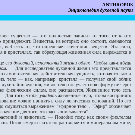
ANTHROPOS
Энциклопедия духовной науки
живое существо — это полностью зависит от того, от каких
 принадлежит. Вещества, из которых оно состоит, сменя­ются
ак,
вид
есть то, что определяет сочетание веществ. Эта сила,
 в кристаллах, так образующая жизненная сила вы­ражается в
ще его
духовный, исполненный жизни облик
. Чтобы как-нибудь
лом
. — Для ис­следователя духовной жизни это представляется
но самостоятельная, действительная сущность, которая только и
физ. тело — как, например, кристалл — получает свой облик
духе тайноведения; живое тело получает свою форму не через
ко
физическим силам, оно распадается. Жизненное тело есть
 — Для того, чтобы
увидеть
жизненное тело, чтобы воспринять
твование можно принять в силу логических оснований. Но его
до смущаться выражением "эфирное тело". "Эфир" обозначает
значение для того, что здесь описывается".
астений и живот­ных. — Подобно тому, как своим физ.телом
ни. После смерти физ.тело растворяется в минеральном мире,