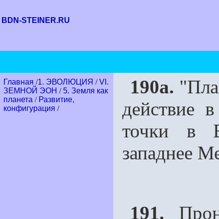
BDN-STEINER.RU
190a.
"Пла
Главная
/
1. ЭВОЛЮЦИЯ
/
VI.
ЗЕМНОЙ ЭОН
/
5. Земля как
планета
/
Развитие,
действие в
конфигурация
/
точки в 
западнее М
191.
Прони