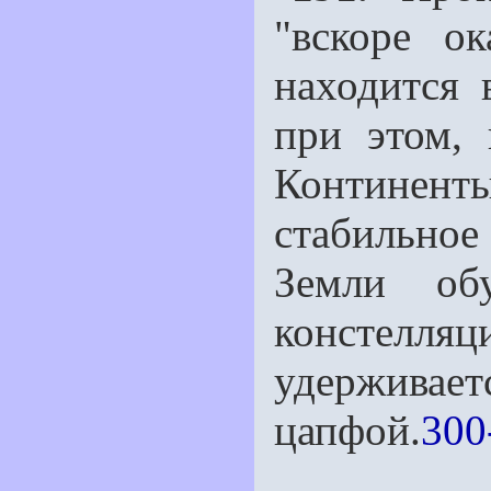
"вскоре о
находится 
при этом, 
Континенты
стабильно
Земли обу
констелл
удерживает
цапфой.
300