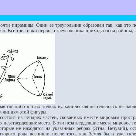
чти пирамиды. Один ее треугольник образован так, как это п
ю. Все три точки первого треугольника приходятся на районы, 
где-либо в этих точках вулканическая деятельность не набл
м линиям этой фигуры.
тоит из четырех частей, скованных вместе мировым пространс
ся незатвердевшие места. В эти незатвердевшие места мировое т
которые не находятся на указанных ребрах (Этна, Везувий), 
второго рода возникли после того, как Земля была уже скле