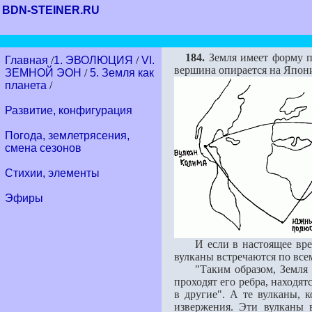
BDN-STEINER.RU
184.
Земля имеет форму по
Главная
/
1. ЭВОЛЮЦИЯ
/
VI.
вершина опирается на Япони
ЗЕМНОЙ ЭОН
/
5. Земля как
планета
/
Развитие, конфигурация
Погода, землетрясения,
смена сезонов
Стихии, элементы
Эфиры
И если в настоящее время 
вулканы встречаются по все
"Таким образом, Земля сос
проходят его ребра, находят
в другие". А те вулканы, 
извержения. Эти вулканы 