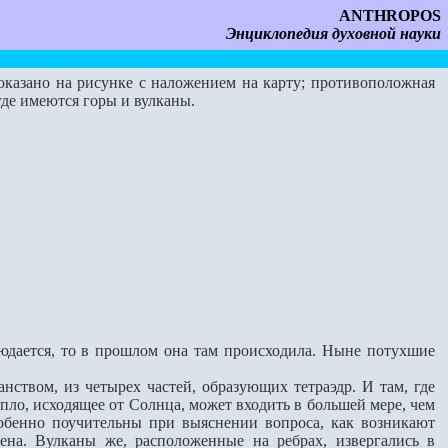
ANTHROPOS
Энциклопедия духовной науки
оказано на рисунке с наложением на карту; противоположная
где имеются горы и вулканы.
юдается, то в прошлом она там происходила. Ныне потухшие
твом, из четырех частей, образующих тетраэдр. И там, где
епло, исходящее от Солнца, может входить в большей мере, чем
особенно поучительны при выяснении вопроса, как возникают
ена. Вулканы же, расположенные на ребрах, извергались в