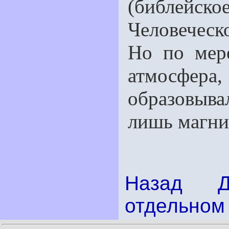
(библей
Человеческо
Но по мере
атмосфе
образовыва
лишь магни
Назад
отдельном 