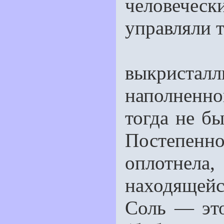
человече
управляли т
Все т
выкриста
наполненн
тогда не бы
Постепенн
оплотнела,
находящейс
Соль — это