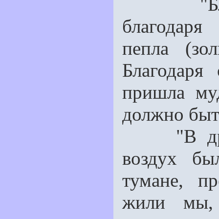
"Благода
благодаря
пепла (зо
Благодаря
пришла му
должно быт
"В древн
воздух бы
тумане, п
жили мы,