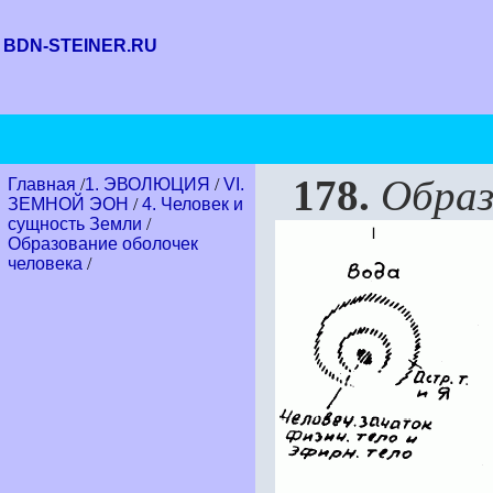
BDN-STEINER.RU
178.
Образо
Главная
/
1. ЭВОЛЮЦИЯ
/
VI.
ЗЕМНОЙ ЭОН
/
4. Человек и
сущность Земли
/
Образование оболочек
человека
/