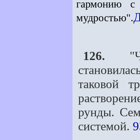
гармонию с
Д
мудростью".
126.
"Че
становила
таковой т
растворен
рунды. Сем
системой.
9