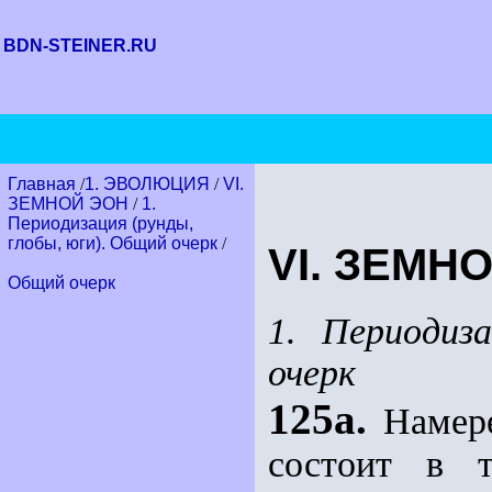
BDN-STEINER.RU
Главная
/
1. ЭВОЛЮЦИЯ
/
VI.
ЗЕМНОЙ ЭОН
/
1.
Периодизация (рунды,
глобы, юги). Общий очерк
/
VI. ЗЕМН
Общий очерк
1. Периодиз
очерк
125а.
Намере
состоит в 