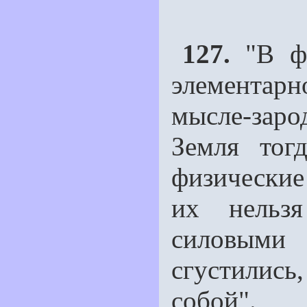
127.
"В фи
элементар
мысле-зар
Земля тог
физические 
их нельз
силовыми
сгустилис
собой".