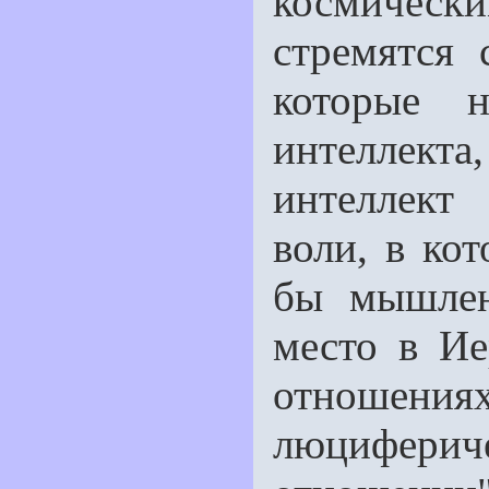
космичес
стремятся 
которые 
интеллект
интеллект
воли, в ко
бы мышлен
место в Ие
отношени
люциферич