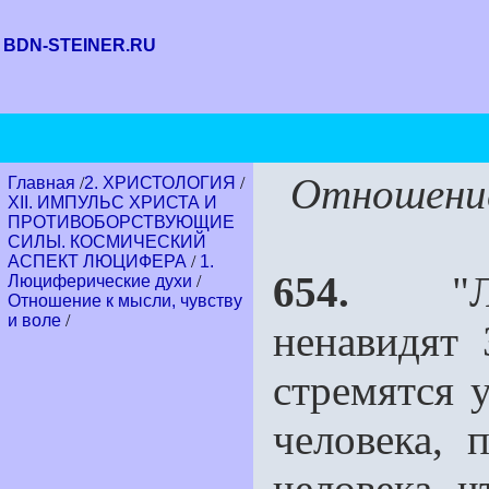
BDN-STEINER.RU
Отношение
Главная
/
2. ХРИСТОЛОГИЯ
/
XII. ИМПУЛЬС ХРИСТА И
ПРОТИВОБОРСТВУЮЩИЕ
СИЛЫ. КОСМИЧЕСКИЙ
АСПЕКТ ЛЮЦИФЕРА
/
1.
654.
"Люц
Люциферические духи
/
Отношение к мысли, чувству
и воле
/
ненавидят
стремятся у
человека, 
человека, ч