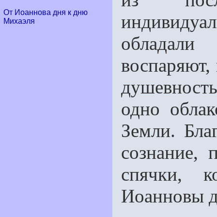
От Иоаннова дня к дню
индивидуа
Михаэля
обладали
воспаряют,
душевность
одно обла
Земли. Бла
сознание, 
спячки, к
Иоанновы д