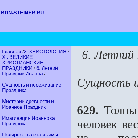
BDN-STEINER.RU
6. Летний
Главная
/
2. ХРИСТОЛОГИЯ
/
XI. ВЕЛИКИЕ
ХРИСТИАНСКИЕ
ПРАЗДНИКИ
/
6. Летний
Праздник Иоанна
/
Сущность и
Сущность и переживание
Праздника
Мистерии древности и
629.
Толпы 
Иоаннов Праздник
Имагинация Иоаннова
человек ве
Праздника
из посл
Полярность лета и зимы