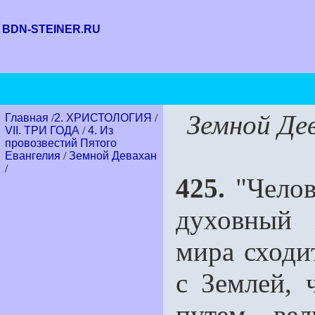
BDN-STEINER.RU
Земной Де
Главная
/
2. ХРИСТОЛОГИЯ
/
VII. ТРИ ГОДА
/
4. Из
провозвестий Пятого
Евангелия
/
Земной Девахан
/
425.
"Челов
духовный 
мира сходи
с Землей, 
путем вел