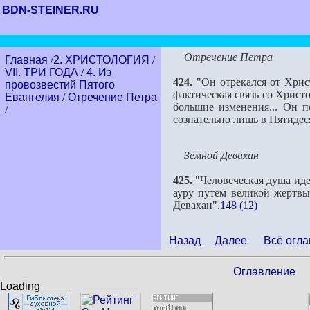
BDN-STEINER.RU
Отречение Петра
Главная
/
2. ХРИСТОЛОГИЯ
/
VII. ТРИ ГОДА
/
4. Из
424.
"Он отрекался от Христ
провозвестий Пятого
фактическая связь со Христ
Евангелия
/
Отречение Петра
большие изменения... Он п
/
сознательно лишь в Пятидес
Земной Девахан
425.
"Человеческая душа иде
ауру путем великой жертвы
Девахан".
148 (12)
Назад
Далее
Всё огла
Оглавление
Loading