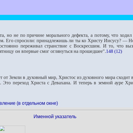
а, но не по причине морального дефекта, а потому, что ходил 
ом. Его спросили: принадлежишь ли ты ко Христу Иисусу? — Но в
остоянно переживал странствие с Воскресшим. И то, что вы
ятницу он впервые смог оглянуться на прошедшее".
148 (12)
т от Земли в духовный мир, Христос из духовного мира сходит в
. Это переход Христа с Девахана. И теперь в земной ауре Хр
вление (в отдельном окне)
Именной указатель