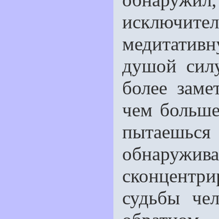
исключи
медитатив
душой сил
более заме
чем больше
пытаешься
обнару
сконцентр
судьбы чел