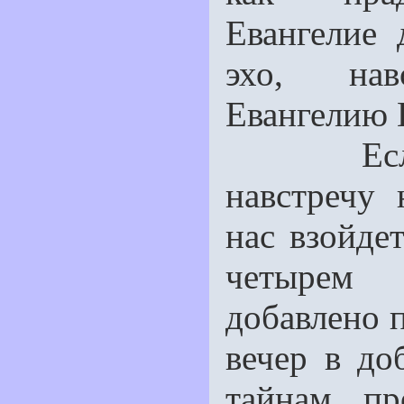
Евангелие 
эхо, нав
Евангелию 
Если мы
навстречу 
нас взойде
четырем 
добавлено п
вечер в до
тайнам пр