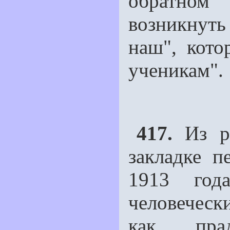
обратном
возникнут
наш", кото
ученикам".
417.
Из ре
закладке п
1913 год
человеческ
как прад