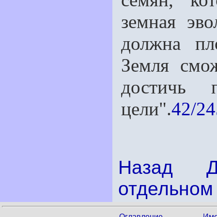
земная эво
должна пл
Земля смо
достичь п
цели".
42/24
Назад
отдельном 
Оглавление
Име