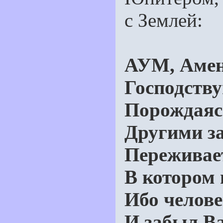
с Землей:
АУМ, Амен
Господству
Порождаяс
Другими з
Переживает
В котором 
Ибо челове
И забыл В