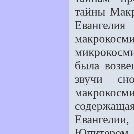
тайны Макр
Евангелия
макрокос
микрокосми
была возве
звучи сн
макрокосм
содержащ
Евангели
Юпитером, 