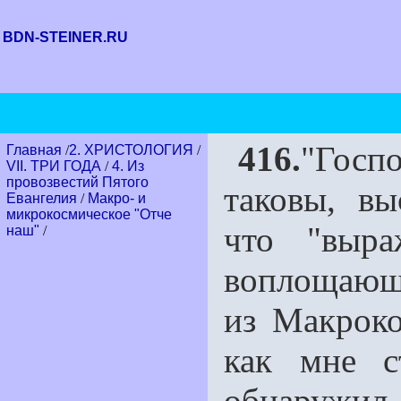
BDN-STEINER.RU
416.
"Госп
Главная
/
2. ХРИСТОЛОГИЯ
/
VII. ТРИ ГОДА
/
4. Из
провозвестий Пятого
таковы, вы
Евангелия
/
Макро- и
микрокосмическое "Отче
что "выр
наш"
/
воплощающе
из Макроко
как мне с
обнаружил,