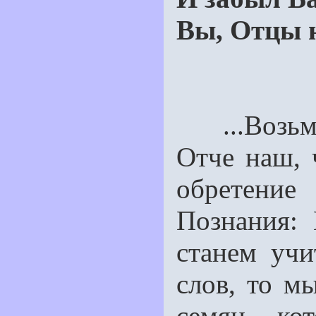
Вы, Отцы н
...Возьме
Отче наш, 
обретение
Познания: 
станем уч
слов, то м
семян, ко