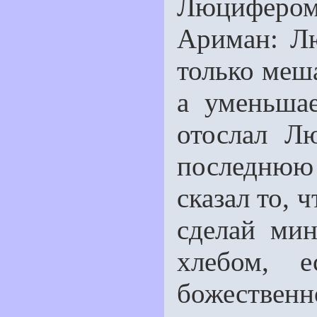
Люцифером 
Ариман: Л
только меш
а уменьша
отослал Л
последнюю
сказал то, 
сделай ми
хлебом, 
божественн