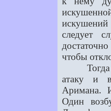
к нему ду
искушенно
искушений 
следует с
достаточн
чтобы откл
Тогда Лю
атаку и 
Аримана. 
Один возб