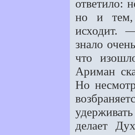
ответило: 
но и тем,
исходит. 
знало очен
что изошл
Ариман ска
Но несмотр
возбраняе
удерживать 
делает Ду