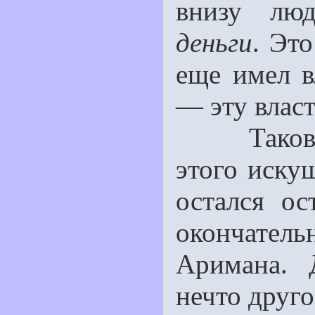
внизу лю
деньги
. Эт
еще имел в
— эту влас
Таково д
этого искуш
остался о
окончател
Аримана. 
нечто друго