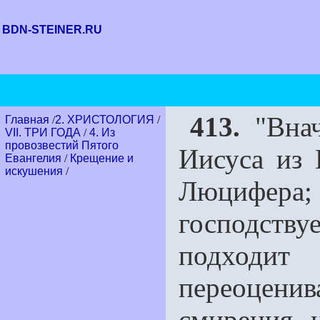
BDN-STEINER.RU
413.
"Внач
Главная
/
2. ХРИСТОЛОГИЯ
/
VII. ТРИ ГОДА
/
4. Из
провозвестий Пятого
Иисуса из 
Евангелия
/
Крещение и
искушения
/
Люцифер
господств
подходи
переоцен
смирения