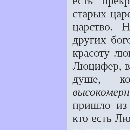
есть прек
старых цар
царство. 
других бог
красоту лю
Люцифер, во
душе, к
высокомерн
пришло из
кто есть Л