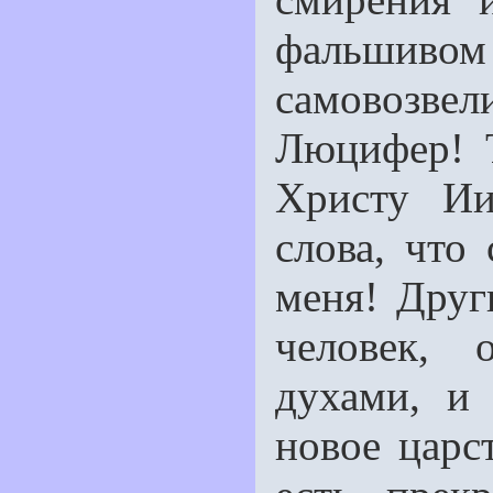
фальши
самовозве
Люцифер! 
Христу Ии
слова, что 
меня! Друг
человек, 
духами, и
новое царст