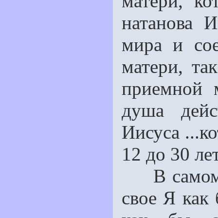
матери, ко
натанова И
мира и со
матери, та
приемной 
душа дейс
Иисуса ...к
12 до 30 ле
В самом ж
свое Я как 