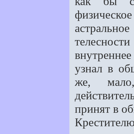
как бы си
физическ
астрально
телесности
внутреннее 
узнал в об
же, мал
действител
принят в о
Крестите