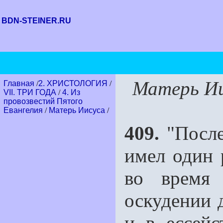
BDN-STEINER.RU
Матерь Ии
Главная
/
2. ХРИСТОЛОГИЯ
/
VII. ТРИ ГОДА
/
4. Из
провозвестий Пятого
Евангелия
/
Матерь Иисуса
/
409.
"После
имел один 
во время 
оскудении 
и в ессейс