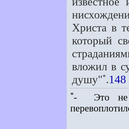
известное 
нисхожден
Христа в т
который св
страдания
вложил в с
*
душу"
.
148 
*
- Это не 
перевоплотил