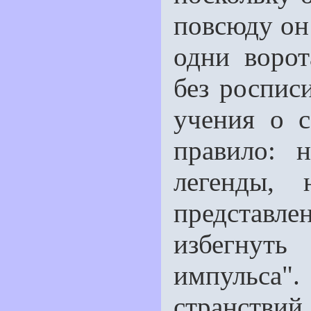
повсюду он
одни ворот
без росписи
учения о 
правило: 
легенды,
представ
избегнуть
импульса"
странствий