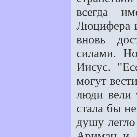
всегда им
Люцифера и
вновь дос
силами. Н
Иисус. "Ес
могут вести
люди вели 
стала бы н
душу легло
Ариман и 