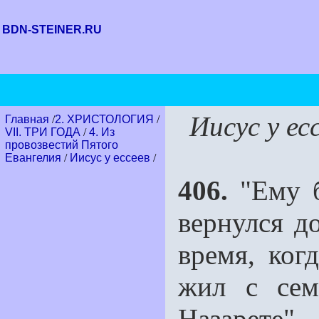
BDN-STEINER.RU
Иисус у ес
Главная
/
2. ХРИСТОЛОГИЯ
/
VII. ТРИ ГОДА
/
4. Из
провозвестий Пятого
Евангелия
/
Иисус у ессеев
/
406.
"Ему б
вернулся д
время, ког
жил с сем
Назарете"