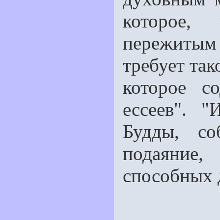
которое,
пережиты
требует так
которое с
ессеев". 
Будды, со
подаяние
способных 