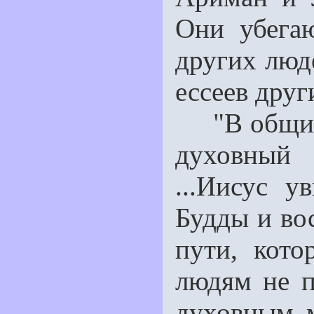
Они убега
других люд
ессеев друг
"В общине
духовный
...Иисус у
Будды и вос
пути, кото
людям не п
духовным м