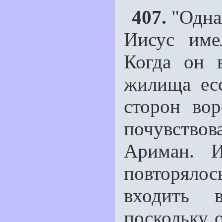
407.
"Однаж
Иисус име
Когда он 
жилища есс
сторон вор
почувство
Ариман. И
повторяло
входить 
поскольку 