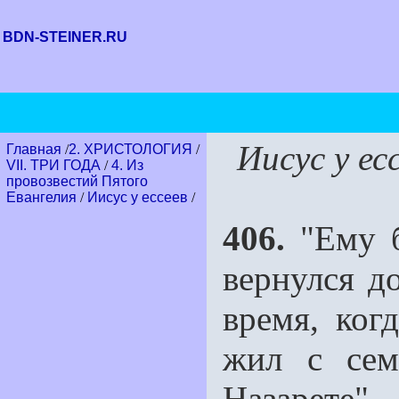
BDN-STEINER.RU
Иисус у ес
Главная
/
2. ХРИСТОЛОГИЯ
/
VII. ТРИ ГОДА
/
4. Из
провозвестий Пятого
Евангелия
/
Иисус у ессеев
/
406.
"Ему б
вернулся д
время, ког
жил с сем
Назарете"