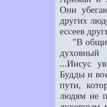
Они убега
других люд
ессеев друг
"В общине
духовный
...Иисус у
Будды и вос
пути, кото
людям не п
духовным м