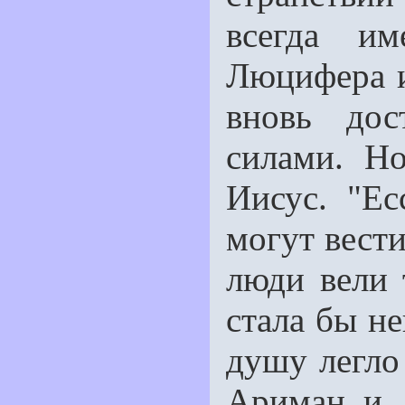
всегда им
Люцифера и
вновь дос
силами. Н
Иисус. "Ес
могут вести
люди вели 
стала бы н
душу легло
Ариман и 