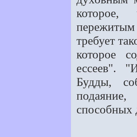
которое,
пережиты
требует так
которое с
ессеев". 
Будды, со
подаяние
способных 