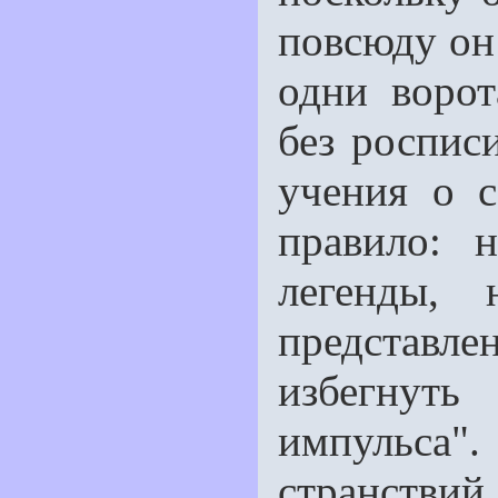
повсюду он
одни ворот
без росписи
учения о 
правило: 
легенды,
представ
избегнуть
импульса"
странствий