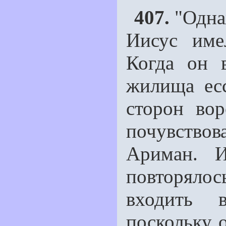
407.
"Однаж
Иисус име
Когда он 
жилища есс
сторон вор
почувство
Ариман. И
повторяло
входить 
поскольку 