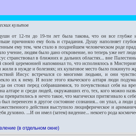
еских культов
уши от 12-ти до 19-ти лет была такова, что он все глубже 
ольше причиняло ему боль и страдания. Душу наполняет глубо
енным ему тем, чем стало в позднейшем человеческом роде прадр
шло учение, людям было дано откровение, но теперь уже нет люд
с странствовал в ближних и дальних областях... вне Палестины.
ый своей церемонией напоминал то, что исполнялось в Мистериях
ди жили в нужде и болезнях; их культовое место было покинуто ж
й Иисус встречался со многими людьми, и они чувствовал
екло их к нему. И возле этого языческого алтаря люди подум
да он стоял перед собравшимися, то почувствовал себя на вр
на алтаре и среди людей, окружавших его, тех, кого можно назв
ы превратились в нечто такое, что магически притягивало к себ
а был перенесен в другое состояние сознания... он упал, а люди
божественного действия выступило люциферическое и ариманиче
бя духовно. ...И он имел (затем) видение... некоего рода космич
вление (в отдельном окне)