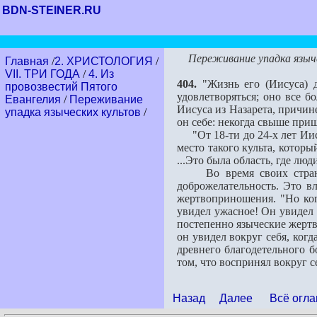
BDN-STEINER.RU
Переживание упадка языч
Главная
/
2. ХРИСТОЛОГИЯ
/
VII. ТРИ ГОДА
/
4. Из
404.
"Жизнь его (Иисуса) д
провозвестий Пятого
удовлетворяться; оно все б
Евангелия
/
Переживание
Иисуса из Назарета, причин
упадка языческих культов
/
он себе: некогда свыше при
"От 18-ти до 24-х лет Иису
место такого культа, котор
...Это была область, где лю
Во время своих странстви
доброжелательность. Это вл
жертвоприношения. "Но ког
увидел ужасное! Он увидел 
постепенно языческие жертв
он увидел вокруг себя, когд
древнего благодетельного 
том, что воспринял вокруг се
Назад
Далее
Всё огла