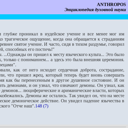
ANTHROPOS
Энциклопедия духовной науки
и глубже проникал в иудейское учение и все менее мог им
ко трагическое ощущение, когда она обращается к страданиям
евнее святое учение. И часто, сидя в тихом раздумье, говорил
ей, способных его постичь!"
 ...Однажды он пришел к месту языческого культа... Это было
, только с пониманием... а здесь это была внешняя церемония.
рецами".
и, как от него исходит сердечная доброта, сострадание,
али, что пришел жрец, который теперь будет вновь совершать
емя как бы перенесенным в другое душевное состояние. И он
ать демонами, и он узнал, что означают демоны. Он узнал, как
е демонов... люциферические и ариманические власти, которых
 разбежались. Демоны же остались. Так увидел он, что на месте
ское демоническое действие. Он увидел падение язычества в
еского "Отче наш".
148 (7)