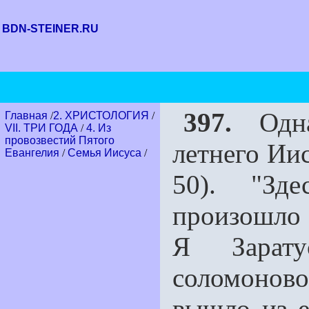
BDN-STEINER.RU
397.
Одна
Главная
/
2. ХРИСТОЛОГИЯ
/
VII. ТРИ ГОДА
/
4. Из
провозвестий Пятого
летнего Иис
Евангелия
/
Семья Иисуса
/
50). "Зд
произошло 
Я Зарат
соломонов
вышло из е