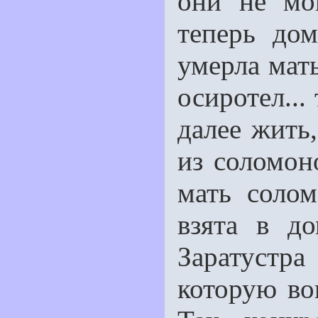
они не мо
теперь до
умерла мать
осиротел...
далее жить
из соломон
мать соло
взята в д
Заратустра
которую во