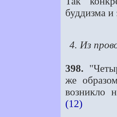
Так конкр
буддизма и 
4. Из пров
398.
"Четыр
же образом
возникло н
(12)