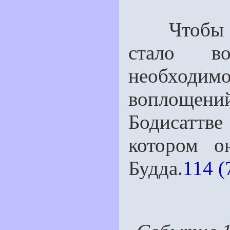
Чтобы пр
стало в
необход
воплощений
Бодисаттв
котором о
Будда.
114 (