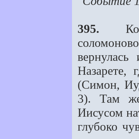
Событие 1
395.
Когд
соломонов
вернулась 
Назарете, 
(Симон, Иу
3). Там ж
Иисусом на
глубоко чу