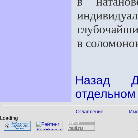
в натано
индивидуал
глубочайши
в соломоно
Назад
отдельном 
Оглавление
Име
Loading