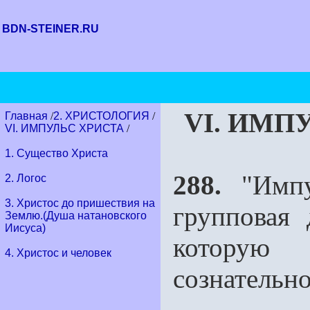
BDN-STEINER.RU
VI. ИМП
Главная
/
2. ХРИСТОЛОГИЯ
/
VI. ИМПУЛЬС ХРИСТА
/
1. Существо Христа
288.
"Импу
2. Логос
3. Христос до пришествия на
групповая 
Землю.(Душа натановского
Иисуса)
котору
4. Христос и человек
сознательно