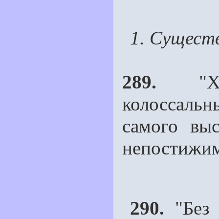
1. Сущест
289.
"Хри
колоссаль
самого выс
непостижи
290.
"Без 