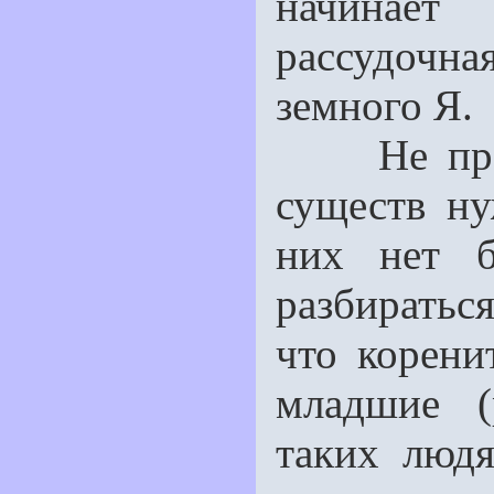
начинае
рассудоч
земного Я.
Не прав, 
существ ну
них нет б
разбиратьс
что корени
младшие (
таких люд