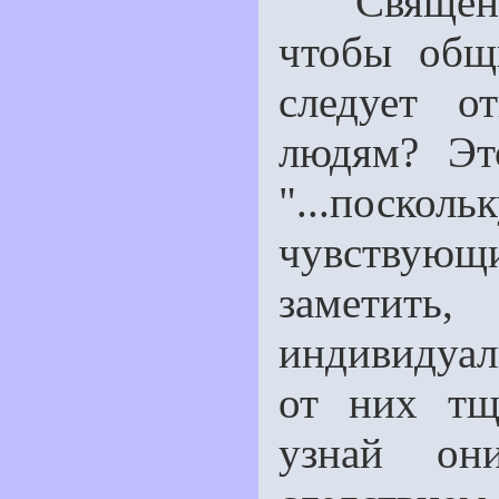
Священник
чтобы общ
следует о
людям? Это
"...поско
чувствую
замети
индивидуал
от них тща
узнай он