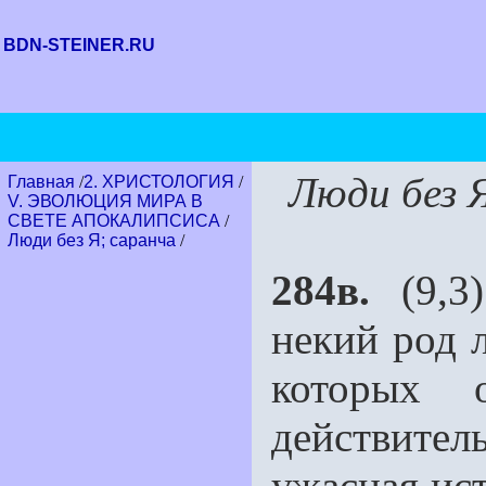
BDN-STEINER.RU
Люди без 
Главная
/
2. ХРИСТОЛОГИЯ
/
V. ЭВОЛЮЦИЯ МИРА В
СВЕТЕ АПОКАЛИПСИСА
/
Люди без Я; саранча
/
284в.
(9,3)
некий род 
которых 
действител
ужасная ист