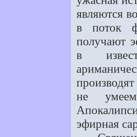
являются в
в поток ф
получают эф
в извес
ариманич
производят
не умеем
Апокалип
эфирная са