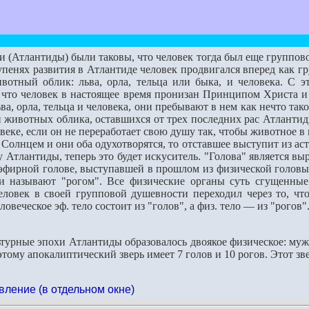
 (Атлантиды) были таковы, что человек тогда был еще групповой
упенях развития в Атлантиде человек продвигался вперед как г
вотный облик: льва, орла, тельца или быка, и человека. С э
 что человек в настоящее время пронизан Принципом Христа и 
а, орла, тельца и человека, они пребывают в нем как нечто тако
 животных облика, оставшихся от трех последних рас Атлантиды
веке, если он не переработает свою душу так, чтобы животное в 
олнцем и они оба одухотворятся, то отставшее выступит из астр
у Атлантиды, теперь это будет искуситель. "Голова" является
 эфирной голове, выступавшей в прошлом из физической головы. 
и называют "рогом". Все физические органы суть сгущенные
человек в своей групповой душевности переходил через то, что
ловеческое эф. тело состоит из "голов", а физ. тело — из "рогов
турные эпохи Атлантиды образовалось двоякое физическое: мужс
этому апокалиптический зверь имеет 7 голов и 10 рогов. Этот зв
вление (в отдельном окне)