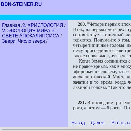
BDN-STEINER.RU
280.
"Четыре первых эпохи
Главная
/
2. ХРИСТОЛОГИЯ
/
Итак, на первых четырех ст
V. ЭВОЛЮЦИЯ МИРА В
соответствует типичный жи
СВЕТЕ АПОКАЛИПСИСА
/
теряются. Подумайте о том,
Звери. Число зверя
/
четыре типичные головы: льв
нему присоединятся еще три
также снова выступят в чело
Когда Земля соединится с С
не правомерным, как в эпох
эфирному в человеке, к его
апокалиптической Мистери
зачатки в то время, когда 
львиной головы. "Так что че
281.
В последние три куль
рога, а потом — 6 рогов. По
Назад
Далее
Всё огла