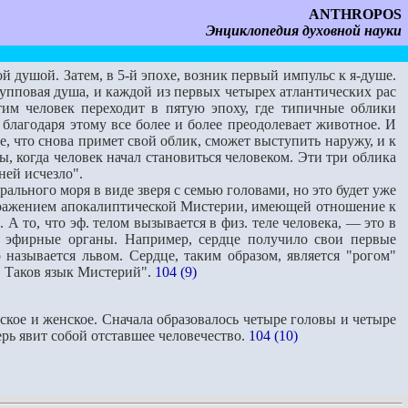
ANTHROPOS
Энциклопедия духовной науки
 душой. Затем, в 5-й эпохе, возник первый импульс к я-душе.
рупповая душа, и каждой из первых четырех атлантических рас
тим человек переходит в пятую эпоху, где типичные облики
благодаря этому все более и более преодолевает животное. И
е, что снова примет свой облик, сможет выступить наружу, и к
, когда человек начал становиться человеком. Эти три облика
ней исчезло".
ального моря в виде зверя с семью головами, но это будет уже
 выражением апокалиптической Мистерии, имеющей отношение к
А то, что эф. телом вызывается в физ. теле человека, — это в
 эфирные органы. Например, сердце получило свои первые
 называется львом. Сердце, таким образом, является "рогом"
". Таков язык Мистерий".
104 (9)
кое и женское. Сначала образовалось четыре головы и четыре
ерь явит собой отставшее человечество.
104 (10)