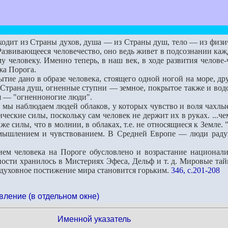
одит из Страны духов, душа — из Страны душ, тело — из физиче
Развивающееся человечество, оно ведь живет в подсознании кажд
у человеку. Именно теперь, в наш век, в ходе развития челове
жа Порога.
 дано в образе человека, стоящего одной ногой на море, друг
 Страна душ, огненные ступни — земное, покрытое также и вод
 — "огненноногие люди".
мы наблюдаем людей облаков, у которых чувство и воля чахлые
ческие силы, поскольку сам человек не держит их в руках. ...ч
 же силы, что в молнии, в облаках, т.е. не относящиеся к Земл
мышлением и чувствованием. В Средней Европе — люди радуг
человека на Пороге обусловлено и возрастание национализм
ости хранилось в Мистериях Эфеса, Дельф и т. д. Мировые та
 духовное постижение мира становится горьким.
346, с.201-208
вление (в отдельном окне)
Именной указатель