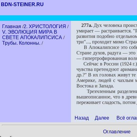
BDN-STEINER.RU
277a.
Дух человека происх
Главная
/
2. ХРИСТОЛОГИЯ
/
умирает — растраивается. "
V. ЭВОЛЮЦИЯ МИРА В
развития подобно отдельном
СВЕТЕ АПОКАЛИПСИСА
/
три"..., проходит мимо Стра
Трубы. Колонны.
/
В Апокалипсисе это событие
Стране духов, радуга — это
— гипертрофированная воля
Сейчас в России (1924 г.) 
чувства претендуют аримани
др.?" В их головах живут те
Америке, людей с чахлым 
Востока и Запада.
Трехчленным разделением 
вышеописанное, что в древн
переживает сладость, потом
Назад
Далее
Всё огла
Оглавление