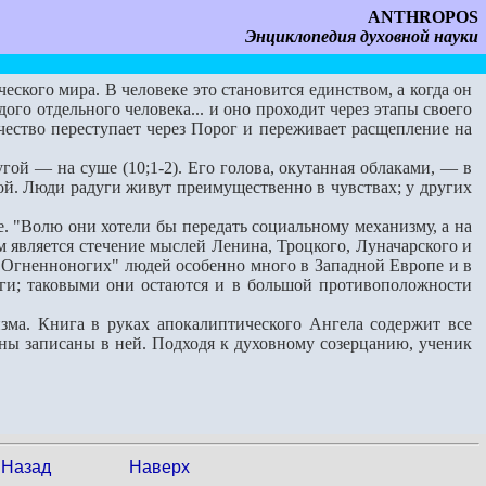
ANTHROPOS
Энциклопедия духовной науки
ского мира. В человеке это становится единством, а когда он
ого отдельного человека... и оно проходит через этапы своего
-чество переступает через Порог и переживает расщепление на
ой — на суше (10;1-2). Его голова, окутанная облаками, — в
ой. Люди радуги живут преимущественно в чувствах; у других
. "Волю они хотели бы передать социальному механизму, а на
ем является стечение мыслей Ленина, Троцкого, Луначарского и
е. "Огненноногих" людей особенно много в Западной Европе и в
и; таковыми они остаются и в большой противоположности
а. Книга в руках апокалиптического Ангела содержит все
йны записаны в ней. Подходя к духовному созерцанию, ученик
Назад
Наверх