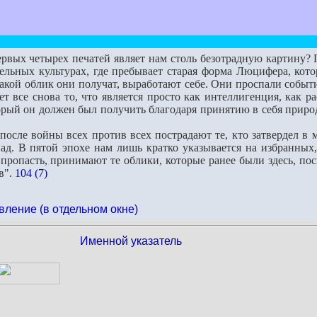
вых четырех печатей являет нам столь безотрадную картину? По
льных культурах, где пребывает старая форма Люцифера, котор
какой облик они получат, выработают себе. Они проспали собы
т все снова то, что является просто как интеллигенция, как р
орый он должен был получить благодаря принятию в себя приро
ле войны всех против всех пострадают те, кто затвердел в ма
д. В пятой эпохе нам лишь кратко указывается на избранных, 
 пропасть, принимают те облики, которые ранее были здесь, по
в".
104 (7)
вление (в отдельном окне)
Именной указатель