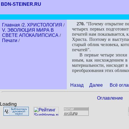
BDN-STEINER.RU
270.
"Почему открытие пер
Главная
/
2. ХРИСТОЛОГИЯ
/
четырех первых подготовите
V. ЭВОЛЮЦИЯ МИРА В
печатей нам показывается, 
СВЕТЕ АПОКАЛИПСИСА
/
Христа. Поэтому и выступае
Печати
/
старый облик человека, кот
печатей".
В первые четыре эпохи пос
иным, как нисхождением в а
материальности, нисходят в
преобразования этих облико
Назад
Далее
Всё огла
Оглавление
Loading