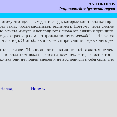
ANTHROPOS
Энциклопедия духовной науки
тому что здесь выходят те люди, которые хотят остаться при
ая таких людей рассеивает, распыляет. Поэтому через снятие
тие Христа Иисуса и воплощаются снова без влияния принципа
ассудок: раз за разом четырежды является
лошадь
! — Является
ды лошади. Этот облик и является при снятии первых четырех
териализме. "И описанное в снятии печатей является не чем
а в остальном показывается на всех тех, которые остаются в
скольку они не пошли вперед и не восприняли в себя силы для
Назад
Наверх