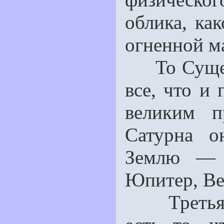
облика, ка
огненной м
То Сущест
все, что и
великим п
Сатурна о
Землю — 
Юпитер, Ве
Третья пе