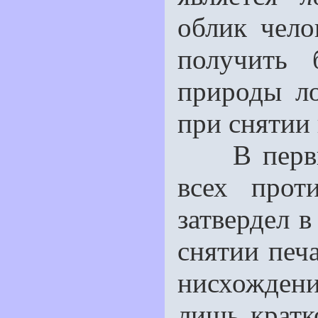
облик чело
получить 
природы ло
при снятии 
В первые 
всех прот
затвердел в
снятии печа
нисхожден
лишь кратк