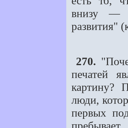
есть то, ч
внизу — ч
развития" (
270.
"Поче
печатей я
картину? 
люди, котор
первых под
пребывае