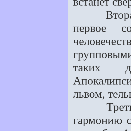
встанет св
Вторая п
первое со
человечес
групповым
таких д
Апокалип
львом, тель
Третья п
гармонию с