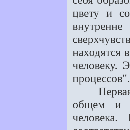
цвету и с
внутренн
сверхчувс
находятся в
человеку. 
процессов".
Первая пе
общем и ц
человека.