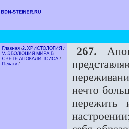
BDN-STEINER.RU
267.
Апока
Главная
/
2. ХРИСТОЛОГИЯ
/
V. ЭВОЛЮЦИЯ МИРА В
СВЕТЕ АПОКАЛИПСИСА
/
представля
Печати
/
переживани
нечто боль
пережить 
настроении
себя образо