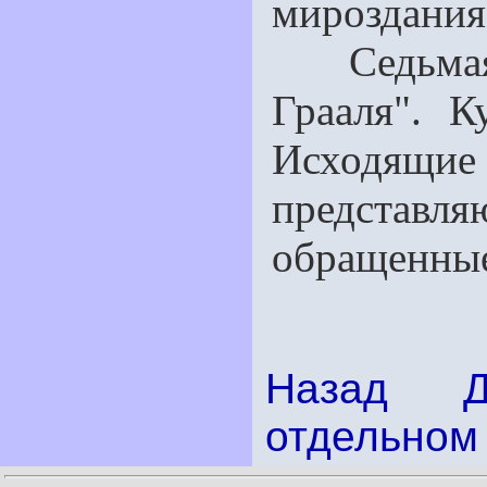
мироздания.
Седьмая п
Грааля". 
Исходящи
представ
обращенные
Назад
отдельном 