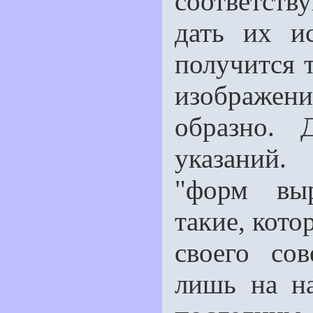
соответств
дать их и
получится т
изображен
образно.
указаний.
"форм выр
такие, кото
своего сов
лишь на на