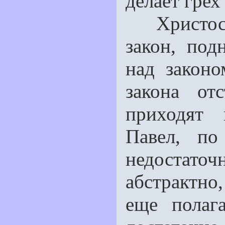
делает грех
Христос не
закон, под
над законо
закона от
приходят 
Павел, по
недостат
абстрактно
еще полаг