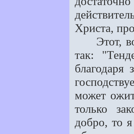
достаточно 
действит
Христа, пр
Этот, вос
так: "Тен
благодаря 
господствуе
может ожит
только за
добро, то 