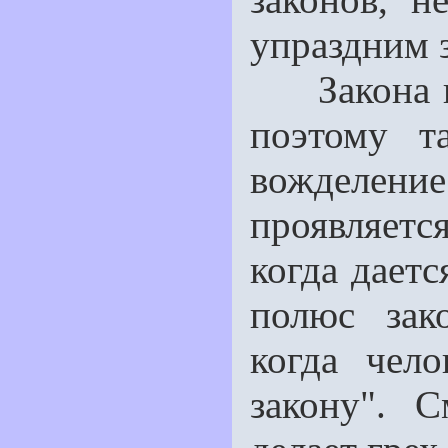
упраздним з
Закона нет
поэтому т
вожделени
проявляетс
когда даетс
полюс зако
когда чело
закону". 