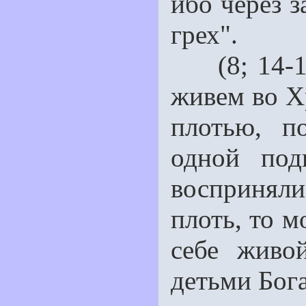
ибо через 
грех".
(8; 14-16)
живем во Хр
плотью, п
одной под
воспринял
плоть, то м
себе живо
детьми Бог