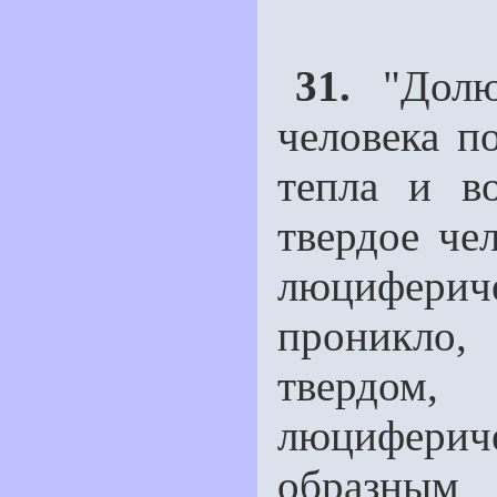
31.
"Долюц
человека п
тепла и в
твердое че
люцифери
проникло,
твердом,
люциферич
образным 