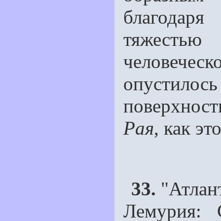
благодаря
тяжестью 
человечес
опустилос
поверхнос
Pая
, как э
33.
"Атлан
Лемурия: