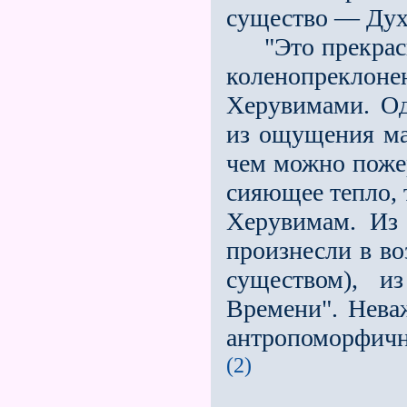
существо — Дух
"Это прекрасна
коленопреклоне
Херувимами. Од
из ощущения мал
чем можно пожер
сияющее тепло, 
Херувимам. Из
произнесли в во
существом), и
Времени". Нева
антропоморфичн
(2)