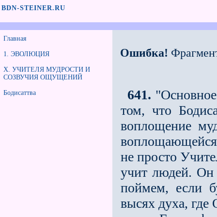
BDN-STEINER.RU
Главная
Ошибка!
Фрагмен
1. ЭВОЛЮЦИЯ
X. УЧИТЕЛЯ МУДРОСТИ И
СОЗВУЧИЯ ОЩУЩЕНИЙ
641.
"Основное 
Бодисаттва
том, что Бодис
воплощение муд
воплощающейся
не просто Учите
учит людей. Он
поймем, если б
высях духа, где