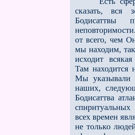
Есть сфера ду
сказать, вся 
Бодисаттвы 
неповторимости
от всего, чем О
мы находим, так 
исходит всякая
Там находится н
Мы указывали 
наших, следующ
Бодисаттва атла
спиритуальных 
всех времен явл
не только людей