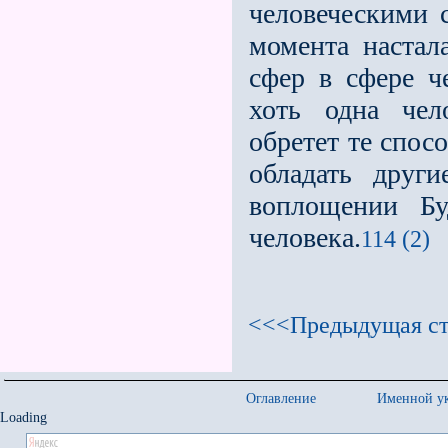
человеческими 
момента настал
сфер в сфере че
хоть одна чел
обретет те спо
обладать друг
воплощении Бу
человека.
114 (2)
<<<Предыдущая ст
Оглавление
Именной ук
Loading