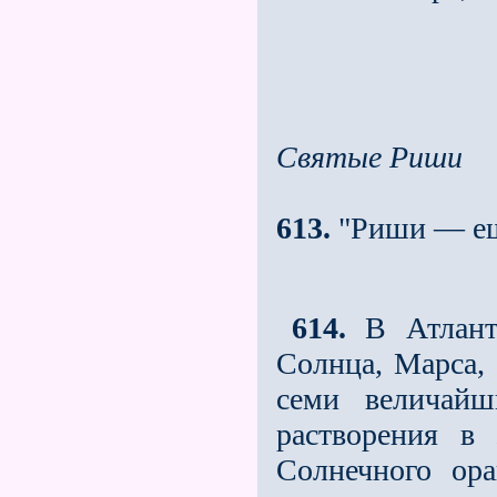
Святые Риши
613.
"Риши — ещ
614.
В Атлант
Солнца, Марса, 
семи величай
растворения в
Солнечного ора