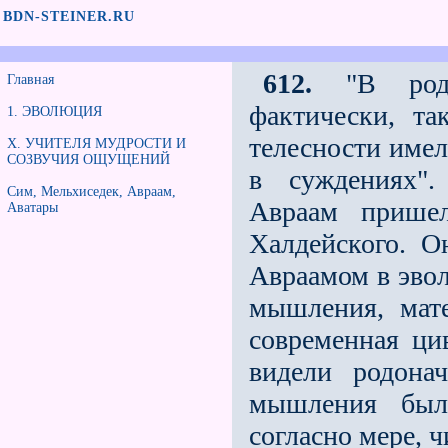
BDN-STEINER.RU
612.
"В родон
Главная
фактически, та
1. ЭВОЛЮЦИЯ
телесности име
X. УЧИТЕЛЯ МУДРОСТИ И
СОЗВУЧИЯ ОЩУЩЕНИЙ
в суждениях".
Сим, Мельхиседек, Авраам,
Авраам прише
Аватары
Халдейского. О
Авраамом в эво
мышления, мате
современная ци
видели родона
мышления был
согласно мере, ч