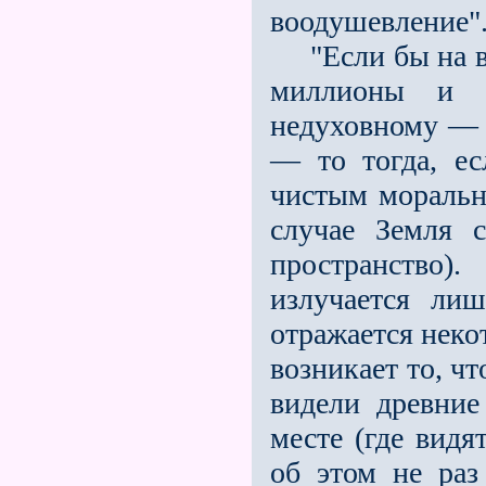
воодушевление"
"Если бы на вс
миллионы и 
недуховному — а
— то тогда, е
чистым моральн
случае Земля с
пространство)
излучается лиш
отражается неко
возникает то, чт
видели древни
месте (где видя
об этом не раз