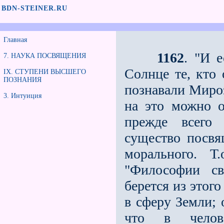
BDN-STEINER.RU
Главная
1162
. "И 
7. НАУКА ПОСВЯЩЕНИЯ
Солнце те, кто 
IX. СТУПЕНИ ВЫСШЕГО
ПОЗНАНИЯ
познавали Мироз
3. Интуиция
на это можно о
прежде всего
существо посвя
морального. Т
"Философии св
берется из этог
в сферу Земли; 
что в челов